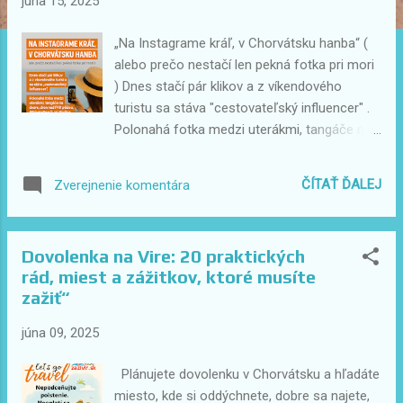
júna 15, 2025
v
k
„Na Instagrame kráľ, v Chorvátsku hanba“ (
y
alebo prečo nestačí len pekná fotka pri mori
) Dnes stačí pár klikov a z víkendového
turistu sa stáva "cestovateľský influencer" .
Polonahá fotka medzi uterákmi, tangáče na
dvore, dron nad FKK plážou, #PrivateBeach
pri Plodine... a lajkmi sa to sype ako piesok z
ČÍTAŤ ĎALEJ
Zverejnenie komentára
uteráku. Ale zatiaľ čo sa na Instagrame hrá
dráma o pozornosť a algoritmus, mnohí
Chorváti len neveriacky krútia hlavou .
Dovolenka na Vire: 20 praktických
Pretože tí, čo tu trávia celé leto – alebo
rád, miest a zážitkov, ktoré musíte
dokonca z Chorvátska žijú – akosi stále
zažiť“
nevedia pochopiť jednu vec: Ak chceš patriť,
žiť, zarábať a byť súčasťou tohto kúsku
júna 09, 2025
sveta, musíš rešpektovať jeho pravidlá – aj
tie nevypovedané. Chorvátsko má svoj
Plánujete dovolenku v Chorvátsku a hľadáte
rytmus. Svoju kultúru. Svoje ticho. A niektoré
miesto, kde si oddýchnete, dobre sa najete,