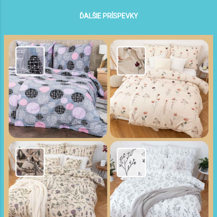
sprostredkovateľská zmluva Turisti
v domácnosti Vás unavujú tiež veľmi
nedostanú žiadny ubytovací doklad alebo len
ĎALŠIE PRÍSPEVKY
vnútornej pohode nepomôžu. U lekárov som
fal...
hľadala pomoc s mojimi ťažkosťami, ktoré
zahŕňali: nesmiernu únavu zlý spánok málo
energie vnútorné napätie nervozitu,
podráždenosť búšenie srdca brain fog
(mozgovú hmlu) zlú pamäť a koncentráciu
bolesti hlavy, úzkosti, panické ataky reflux,
nadúvanie, zlé trávenie vyrážky na pleti,
padanie vlasov častú chorobnosť Lekári
nevedeli pomôcť. Vraj nech skúsim také a
onaké lieky... a napokon povedali, že netreba
žiadne. No – bez komentára. Často som si
pripadala ako nejaký schizofrenik, ktorého ...