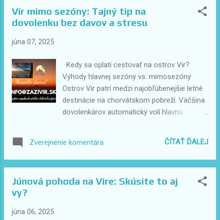
organy, Pozdrav Slnku a atmosféra mesta s
Vir mimo sezóny: Tajný tip na
dušou Kaštelina – benátska pevnosť s
dovolenku bez davov a stresu
výhľadom na more Pláž Sapavac – oddych
pri stredovekých múroch Vyhliadka Bandira –
júna 07, 2025
ideálne miesto na západ slnka Ostrov Pag –
mesačná krajina a paški syr Loďou okolo
Kedy sa oplatí cestovať na ostrov Vir?
ostrova – zážitok z inej perspektívy Severná
Výhody hlavnej sezóny vs. mimosezóny
strana ostrova – pokoj a čistá príroda Miesta
Ostrov Vir patrí medzi najobľúbenejšie letné
s výhľadom na Velebit – dychberúce západy
destinácie na chorvátskom pobreží. Väčšina
slnka Tichšie zákutia ostrova – ideálne na
dovolenkárov automaticky volí hlavnú
oddych a relax 2. Najlepšie jednodňové výlety
sezónu – júl a august. No oplatí sa
z Viru Zadar a Nin – história, pláže a
zamyslieť: čo ak vám viac vyhovuje pokoj a
ČÍTAŤ ĎALEJ
Zverejnenie komentára
atmosféra Paklenica a Plitvické jazerá – tu...
pohoda mimo špičky? Ktorý termín je teda
ideálny pre vás? Porovnali sme výhody a
nevýhody oboch období. 🏖 Hlavná sezóna
Júnová pohoda na Vire: Skúsite to aj
(júl – august) Výhody: Najteplejšie more –
vy?
ideálne na kúpanie, aj pre malé deti. Najväčší
výber atrakcií, výletov a služieb. Živá
júna 06, 2025
atmosféra – trhy, hudobné večery, letné