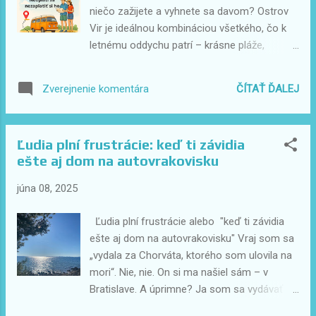
veci sa jednoducho nerobia – nie preto, že
niečo zažijete a vyhnete sa davom? Ostrov
sú zakázané možno aj zákonom, ale preto,
Vir je ideálnou kombináciou všetkého, čo k
že sú mimo rešpektu . Tento blog je pre
letnému oddychu patrí – krásne pláže,
všetkých, ktorí si chcú užiť Chorvátsko tak,
chutná dalmátska kuchyňa, výlety do okolia,
aby po nich nezostali len slané fľaky, dron vo
rodinná atmosféra aj romantické zákutia pre
ČÍTAŤ ĎALEJ
Zverejnenie komentára
figovníku a trápna story z FKK zóny. A...
páry. V tomto článku vám prinášame 20
tipov, trikov a odporúčaní , vďaka ktorým si
svoju dovolenku na Vire užijete naplno – bez
Ľudia plní frustrácie: keď ti závidia
stresu, s úsmevom a možno aj s pár novými
ešte aj dom na autovrakovisku
zážitkami navyše. Či už cestujete s deťmi,
partnerom alebo partičkou priateľov – tento
júna 08, 2025
praktický sprievodca vám pomôže objaviť to
najlepšie, čo Vir a jeho okolie ponúkajú. 1.
Ľudia plní frustrácie alebo "keď ti závidia
TOP 10 miest, ktoré sa oplatí navštíviť na
ešte aj dom na autovrakovisku" Vraj som sa
ostrove Vir a v okolí Vir nie je len miestom
„vydala za Chorváta, ktorého som ulovila na
na leňošenie pri mori – jeho okolie ponúka
mori“. Nie, nie. On si ma našiel sám – v
bohatú paletu zaujímavostí. Začnite v
Bratislave. A úprimne? Ja som sa vydávať
historickom Ninu, ktorý je najstarším
ani nechcela. Keby bolo Chorvátsko v EÚ v