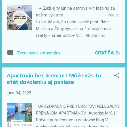
festivaly. Nevýhody: Najvyššie ceny za
✈️ Zaži aj ty jún na ostrove Vir: Inšpiruj sa
ubytovanie a služby. Preplnené pláže,
našim výletom Nie je
reštaurácie aj obchody. Extrémne horúčavy
to tak dávno, čo naše skvelé priateľky z
(35–40 °C), ktoré môžu byť vyčerpávajúce
Martina a Žiliny vyrazili na 4-dňový únik z
pre deti aj seniorov. 🌿 Mimosezóna (máj –
reality – smer ostrov Vir . Ak ste nás
jún & september – október) Výhody:
sledovali na sociálnych sieťach, videli ste
Príjemné denné teploty (25–30 °C), svieže
takmer v priamom prenose, čo všetko sme
ČÍTAŤ ĎALEJ
Zverejnenie komentára
večery bez dusna. Teplé more (najmä v
spolu stihli zažiť: smiech, more, výlety, káva
septembri), pokojnejšie vlny a menej vetra.
pri západe slnka aj večerné prechádzky. Ich
Pokojná atmosféra...
trasa bola jednoduchá: 🚆 Žilina/Martin →
Apartmán bez licencie? Môže vás to
Košice (prespali) ✈️ Košice → Zadar 🚗
stáť dovolenku aj peniaze
Zadar → Vir A naspäť: ✈️ Zadar → Viedeň ,
odkiaľ ich už čakal odvoz domov. A teraz
júna 04, 2025
prichádzame s niečím aj pre vás! Chcete
zažiť podobné chvíle aj vy? Chcete si
UPOZORNENIE PRE TURISTOV: NELEGÁLNY
oddýchnuť, zmeniť prostredie a vychutnať si
PRENÁJOM APARTMÁNOV Autorka: M.K. |
júnové slnko v Chorvátsku? Pripravili sme
Právne poradenstvo a cestovný blog V
pre vás špeciálne akcie na ubytovanie na jún!
posledných rokoch sa na ostrove Vir v