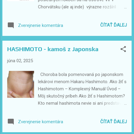
Očakáva sa nádherné počasie, pokojnejšie
Chorvátsku (ale aj inde) výrazne rozšíril
pláže a pohodová atmosféra pred hlavnou
fenomén nelegálneho prenajímania
sezónou ...
rekreačných nehnuteľností , ktorý so sebou
ČÍTAŤ ĎALEJ
Zverejnenie komentára
nesie nielen daňové a právne riziká, ale
najmä nepríjemné následky pre nič
netušiacich turistov . Ako to funguje? (a
HASHIMOTO - kamoš z Japonska
prečo je to problém) Jednotlivci si bez
oficiálnych zmlúv prenajímajú nehnuteľnosti
júna 02, 2025
od zahraničných majiteľov – typicky Nemcov
a Maďarov, ktorí tieto domy vlastnia, ale
Choroba bola pomenovaná po japonskom
nežijú v Chorvátsku. Následne tieto objekty
lekárovi menom Hakaru Hashimoto. Ako žiť s
prenajímajú ďalej turistom cez sociálne
Hashimotom – Komplexný Manuál Úvod –
siete, weby, či dokonca známe platformy ako
Môj skutočný príbeh Ako žiť s Hashimotom?
Booking.com – často bez vedomia alebo
Kto nemal hashimota nevie si ani predstaviť
plného súhlasu majiteľa . Kľúčové problémy:
aký vnútorný boj zvládate vo svojom vnútri.
Chýba kategorizácia (objekt nie je vedený
Obzvlášt, ak ste bola donedávna extra
ako legálne turistické ubytovanie) Neexistuje
ČÍTAŤ ĎALEJ
Zverejnenie komentára
aktívna osoba a mohli ste všetko. Vnútorné
žiadna oficiálna nájomná alebo
výčitky či som lenivá, lebo zrazu rutinné veci