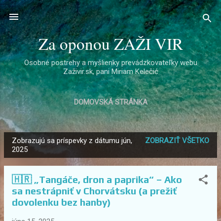
Preskočiť na hlavný obsah
Za oponou ZAŽI VIR
Osobné postrehy a myšlienky prevádzkovateľky webu
Zaživir.sk, pani Miriam Kelečić
DOMOVSKÁ STRÁNKA
Zobrazujú sa príspevky z dátumu jún,
ZOBRAZIŤ VŠETKO
P
2025
r
í
🇭🇷 „Tangáče, dron a paprika“ – Ako
s
sa nestrápniť v Chorvátsku (a prežiť
p
dovolenku bez hanby)
e