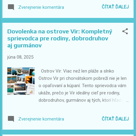
chorvátskym kráľovským mestom a známy
čase, keď sa narodila naša dcéra, a nemuseli
ČÍTAŤ ĎALEJ
Zverejnenie komentára
svojím liečivým bahnom. V Zadare vás čaká
by sme platiť pálku za pôrod, asi by sme sa
jedinečný hudobný nástroj – Morské organy
ani nebrali. Žijeme spolu len tak – normálne.
a sve...
Papier je pre nás len formalita. Spolu sme už
Dovolenka na ostrove Vir: Kompletný
viac než 16 rokov a áno, mám na neho
sprievodca pre rodiny, dobrodruhov
"papier" , lebo však kto by dobrovoľne platil
aj gurmánov
tú sumu, však? Naša dcéra má dnes 12
rokov. Ale aj to je, samozrejme, pre
júna 08, 2025
niektorých tŕňom v oku. A áno – občas mi
príde správa typu: „Ak ho raz nebudeš chcieť,
Ostrov Vir: Viac než len pláže a slnko
daj vedieť, ja ho beriem. On mi totiž lajkuje
Ostrov Vir pri chorvátskom pobreží nie je len
každú fotku.“ Fascinujúce logické spojenie –
o opaľovaní a kúpaní. Tento sprievodca vám
keď vám muž niečo lajkne na Facebooku,
ukáže, prečo je Vir ideálny cieľ pre rodiny,
rovno je pripravený opustiť svoju rodinu. Toto
dobrodruhov, gurmánov aj tých, ktorí hľadajú
ma vždy pobaví. Náš dom v Záhrebe? Na
skryté zákutia mimo davov. 1. TOP 10 miest,
pohľad sen. V realite – autovrakovisko. Áno,
ktoré sa oplatí navštíviť na Vire a v okolí Nin
ČÍTAŤ ĎALEJ
Zverejnenie komentára
máme dom v Záhrebe. Ten „lu...
– historické mestečko s liečivým bahnom a
romantickými zákutiami Zadar – Morské