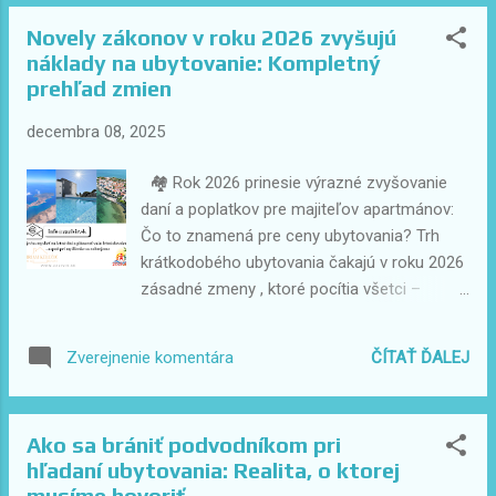
štrkom na pobreží. Áno, žijem v Chorvátsku.
Novely zákonov v roku 2026 zvyšujú
Áno, máme dom na ostrove Vir. Áno,
náklady na ubytovanie: Kompletný
prenajímame byty. Áno, máme dom v
prehľad zmien
Záhrebe, kde Ema chodí do školy. A áno,
máme aj dom pri mori – dolu bývame my,
decembra 08, 2025
hore dva byty pre hostí. A presne tu sa
začína tá „dovolenka“, ktorú mi ľudia závidia.
🏘️ Rok 2026 prinesie výrazné zvyšovanie
Poď, obuj si moje topánky. Ucítiš, ako tlačia
daní a poplatkov pre majiteľov apartmánov:
tam, kde končí Instagramový filter a začína
Čo to znamená pre ceny ubytovania? Trh
realita. Lebo každý byt – a teraz sa nadýchni
krátkodobého ubytovania čakajú v roku 2026
– potrebuje údržbu, vybavenie, účty, papiere,
zásadné zmeny , ktoré pocítia všetci –
dane, opravy, revízie, výmeny, maľovanie, a
majitelia apartmánov aj samotní turisti.
občas aj zásah exorcistu , keď odídu hostia
Pripravované novely zákonov, miestne
ČÍTAŤ ĎALEJ
Zverejnenie komentára
a nechajú po sebe… ehm… umelecký dojem.
nariadenia a nové poplatky spôsobia, že
A tera...
náklady na prevádzku legálnych ubytovacích
zariadení výrazne porastú . A tam, kde rastú
Ako sa brániť podvodníkom pri
náklady, rastú aj ceny. Tento článok prináša
hľadaní ubytovania: Realita, o ktorej
prehľad najdôležitejších zmien a vysvetľuje,
musíme hovoriť