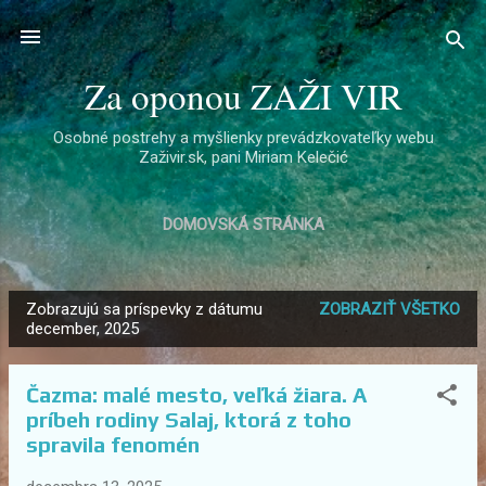
Preskočiť na hlavný obsah
Za oponou ZAŽI VIR
Osobné postrehy a myšlienky prevádzkovateľky webu
Zaživir.sk, pani Miriam Kelečić
DOMOVSKÁ STRÁNKA
Zobrazujú sa príspevky z dátumu
ZOBRAZIŤ VŠETKO
P
december, 2025
r
í
Čazma: malé mesto, veľká žiara. A
s
príbeh rodiny Salaj, ktorá z toho
p
spravila fenomén
e