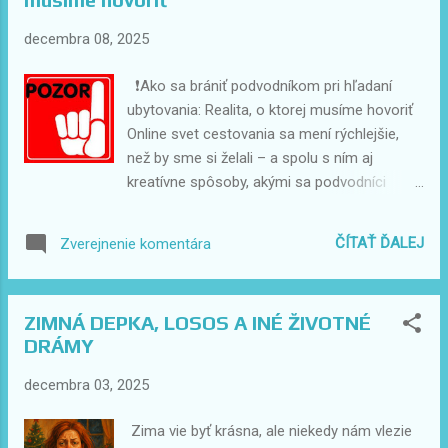
prečo sa oplatí rezervovať si ubytovanie ešte
teraz, v predstihu . 📈 Prečo dochádza k
decembra 08, 2025
zvyšovaniu daní a poplatkov v roku 2026?
Hlavné dôvody pripravovaných úprav sú: 1️⃣
❗Ako sa brániť podvodníkom pri hľadaní
Regulácia preplneného trhu s krátkodobým
ubytovania: Realita, o ktorej musíme hovoriť
ubytovaním Štát aj samosprávy sa snažia
Online svet cestovania sa mení rýchlejšie,
obmedziť nekontrolované rozširovanie
než by sme si želali – a spolu s ním aj
apartmánov, najmä v turistických centrách.
kreatívne spôsoby, akými sa podvodníci
2️⃣ Zvyšovanie nákladov miest a obcí Počas
snažia zneužiť dôveru ľudí. Ako správcovia a
sezóny rastú výdavky na odpad, bezpečnosť,
moderátori cestovateľských skupín denne
ČÍTAŤ ĎALEJ
Zverejnenie komentára
verejné priestory, vodohospodárstvo či
sledujeme stovky príspevkov a komentárov.
infraštruktúru. Mestá pret...
A bohužiaľ, čoraz častejšie narážame na
prefíkané podvody, ktoré môžu človeka stáť
ZIMNÁ DEPKA, LOSOS A INÉ ŽIVOTNÉ
stovky eur a veľa zbytočných nervov. Tento
DRÁMY
článok vznikol ako reakcia na reálnu hrozbu,
ktorá sa týka každého – či už hľadáte
decembra 03, 2025
ubytovanie na sociálnych sieťach, cez
inzertné portály alebo cez rezervné
Zima vie byť krásna, ale niekedy nám vlezie
platformy. 🔍 Ako dnes fungujú podvodníci?