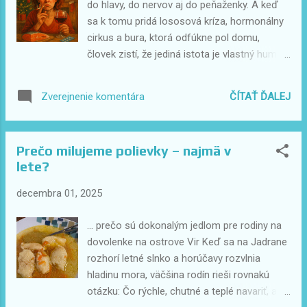
do hlavy, do nervov aj do peňaženky. A keď
Sú oveľa sofistikovanejší, než si myslíte
sa k tomu pridá lososová kríza, hormonálny
Podvodníci už dávno nefungujú primitívnym
cirkus a bura, ktorá odfúkne pol domu,
spôsobom. Ich profily bývajú: čerstvo
človek zistí, že jediná istota je vlastný humor.
vytvorené , často bez histórie a priateľov, s
Napísala som fejtón o ženskej realite, zime,
menami, ktoré pôsobia nedôveryhodne (no
podnikaní, rodinných „zenoch“ a malých
ČÍTAŤ ĎALEJ
Zverejnenie komentára
nie je to pravidlom), s priateľmi z náhodných
dramatických momentoch, ktoré nás držia
krajín (Afrika, Ázia – ale aj Európa), bez
nad vodou. Možno sa v ňom nájdete aj vy.
reálnych interakcií č...
Miriam Kelečić Zagreb 03.12.2025 ÚVOD
Prečo milujeme polievky – najmä v
Zima má zvláštny talent: dokáže nám zhltnúť
lete?
svetlo, náladu aj zdravý rozum ešte skôr, než
stihneme rozsvietiť prvú adventnú sviečku. A
decembra 01, 2025
tak sa ocitáme v životnom paradoxne –
snažíme sa rozdávať radosť, plánovať sviatky
... prečo sú dokonalým jedlom pre rodiny na
a držať biznis nad vodou, zatiaľ čo zvnútra
dovolenke na ostrove Vir Keď sa na Jadrane
nás rozožiera melanchólia, unavené
rozhorí letné slnko a horúčavy rozvlnia
hormóny a pocit, že celý vesmír má urgentnú
hladinu mora, väčšina rodín rieši rovnakú
potrebu skúšať našu trpezlivosť. Toto je
otázku: Čo rýchle, chutné a teplé navariť, aby
fejtón o zime, lososovi, agentúrnom živote,