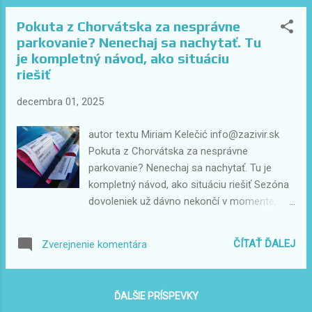
druhú stranu. A práve tá rozhoduje o tom, či
Pokuta z Chorvátska za nesprávne
bude dovolenka skutočným oddychom,
parkovanie? Nenechaj sa nachytať. Tu
alebo len ďalším stresom, tentokrát v
je kompletný návod, ako situáciu
plavkách. Ako človek, ktorý žije v Chorvátsku,
riešiť
pracuje s rodinami turistov a denne vidí, čo
deťom skutočne prospieva, mám v tom
decembra 01, 2025
jasno: 👉 Apartmánová dovolenka je pre
dieťa aj rodiča vo väčšine prípadov lepšia,
autor textu Miriam Kelečić info@zazivir.sk
prirodzenejšia, slobodnejšia a aj zdravšia ako
Pokuta z Chorvátska za nesprávne
pobyt v uzavretom rezorte. A tu je dôvod. 1.
parkovanie? Nenechaj sa nachytať. Tu je
Rezort = vysoká cena, nízka sloboda Rezorty
kompletný návod, ako situáciu riešiť Sezóna
sú drahé. Zaplatíte veľké peniaze a na
dovoleniek už dávno nekončí v momente,
oplátku dostanete „pohodlie“, ktoré má
keď prejdeš hranice domov. Pre mnohých
prísne určené hranice: jedlo v presných
Slovákov má ešte nepríjemnú dohru v
ČÍTAŤ ĎALEJ
Zverejnenie komentára
hodinách, preplnené ...
podobe listu z Chorvátska – výzva na
zaplatenie pokuty za nesprávne parkovanie.
A pritom si tam bol iba chvíľu, často si
ĎALŠIE PRÍSPEVKY
zaplatil, len si nezadal správne EČV , krátko