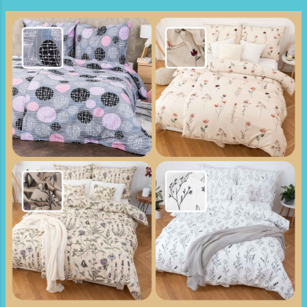
si prekročil čas alebo si ani netušil, že miesto
je spoplatnené. Dobrá správa? Nie všetko, čo
príde poštou zo zahraničia, je oprávnené. A
vo väčšine prípadov sa vieš brániť – stačí
poznať chorvátsky systém a tvoje práva.
Prečo chodí toľko pokút zo zahraničných
parkovacích spoločností Chorvátsko má
vysoko decentralizovaný parkovací systém:
každé mesto má vlastného správcu
parkovania, každý používá vlastné pravidlá ,
kontrolóri často dokumentujú len čas a ŠPZ ,
pri malej nepresnosti v EČV alebo chybe v
automatickom systéme s...