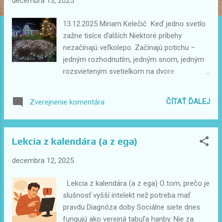
decembra 13, 2025
v
k
13.12.2025 Miriam Kelečić Keď jedno svetlo
y
zažne tisíce ďalších Niektoré príbehy
nezačínajú veľkolepo. Začínajú potichu –
jedným rozhodnutím, jedným snom, jedným
rozsvieteným svetielkom na dvore
obyčajného domu. Presne tak sa začal aj
príbeh, ktorý dnes poznáme ako Božićna
ČÍTAŤ ĎALEJ
Zverejnenie komentára
priča rodiny Salaj . V čase, keď zima v
kontinentálnom Chorvátsku znamenala skôr
ticho než turistický ruch, sa v malej obci pri
Lekcia z kalendára (a z ega)
Čazme zrodila myšlienka, ktorá nemala
ambíciu ohromiť svet. Mala jediný cieľ –
decembra 12, 2025
vytvoriť Vianoce, aké si ich niekto celý život
niesol len v predstavách . To, čo vzniklo z
Lekcia z kalendára (a z ega) O tom, prečo je
osobnej túžby a rodinnej lásky, sa postupne
slušnosť vyšší intelekt než potreba mať
premenilo na jedno z najnavštevovanejších
pravdu Diagnóza doby Sociálne siete dnes
zimných miest v regióne. Tento blog nie je
fungujú ako verejná tabuľa hanby. Nie za