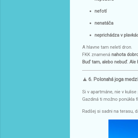
nefotí
nenatáča
neprichádza v plavkác
A hlavne tam neletí dron.
FKK znamená
nahota dobr
Buď tam, alebo nebuď. Ale h
🧘 6. Polonahá joga medzi
Si v apartmáne, nie v kulis
Gazdiná ti možno ponúkla f
Radšej si sadni na terasu, d