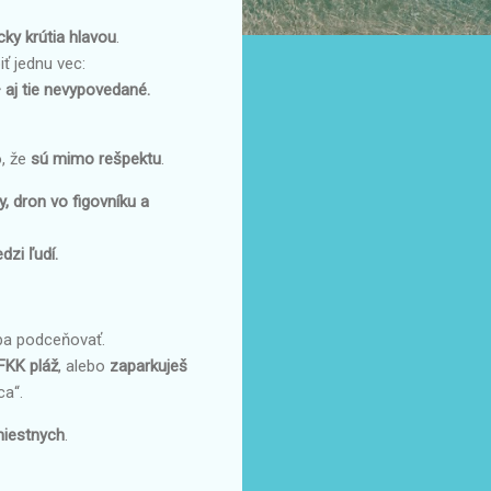
cky krútia hlavou
.
ť jednu vec:
– aj tie nevypovedané.
o, že
sú mimo rešpektu
.
y, dron vo figovníku a
dzi ľudí.
eba podceňovať.
FKK pláž
, alebo
zaparkuješ
ca“.
miestnych
.