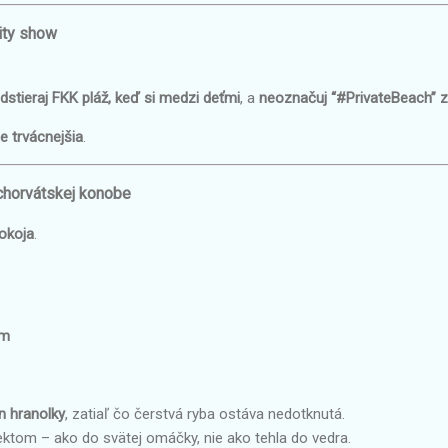
lity show
dstieraj FKK pláž, keď si medzi deťmi
, a
neoznačuj “#PrivateBeach” z 
je trvácnejšia
.
 chorvátskej konobe
pokoja
.
ím
en hranolky
, zatiaľ čo čerstvá ryba ostáva nedotknutá.
ktom – ako do svätej omáčky, nie ako tehla do vedra.