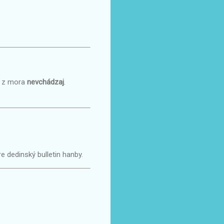
rý z mora
nevchádzaj
.
re dedinský bulletin hanby.