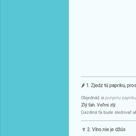
🌶️ 1. Zjedz tú papriku, pro
Objednáš si
punjenu paprik
Zlý ťah. Veľmi zlý.
Gazdiná ťa bude sledovať ak
🍷 2. Víno nie je džús