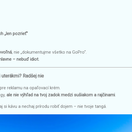
h „len pozrieť“
ovoľná
, nie „dokumentujme všetko na GoPro“.
lavne – nebuď idiot.
 uterákmi? Radšej nie
e pre reklamu na opaľovací krém.
igy,
ale nie výhľad na tvoj zadok medzi sušiakom a rajčinami
.
aj si kávu a nechaj prírodu robiť dojem – nie tvoje tangá.