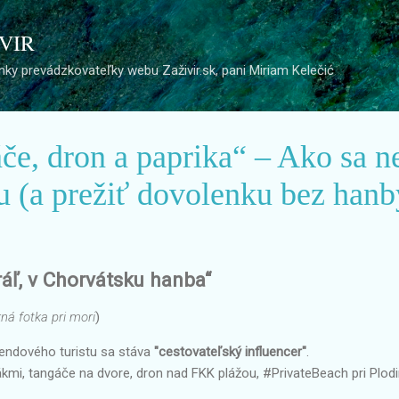
Preskočiť na hlavný obsah
 VIR
ky prevádzkovateľky webu Zaživir.sk, pani Miriam Kelečić
e, dron a paprika“ – Ako sa n
u (a prežiť dovolenku bez hanb
áľ, v Chorvátsku hanba“
ná fotka pri mori
)
íkendového turistu sa stáva
"cestovateľský influencer"
.
mi, tangáče na dvore, dron nad FKK plážou, #PrivateBeach pri Plodine