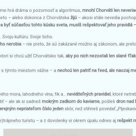
rame hrá dráma o pozornosť a algoritmus,
mnohí Chorváti len neveria
lé leto – alebo dokonca z Chorvátska
žijú
– akosi stále nevedia pochopi
ať a byť súčasťou tohto kúsku sveta, musíš rešpektovať jeho pravidlá 
Svoju kultúru. Svoje ticho.
ho nerobia
– nie preto, že sú zakázané možno aj zákonom, ale pret
ktorí si chcú užiť Chorvátsko tak,
aby po nich nezostali len slané fľak
lia s týmto miestom vážne – a
nechcú len patriť na feed, ale naozaj me
ého mora, lahodného vína, fík a...
neviditeľných pravidiel
, ktoré netr
tiť – ale ak si sadneš
mokrým zadkom do kaviarne
, pošleš
dron nad 
erejným nepriateľom číslo jeden
skôr, než stihneš povedať „Pljeskavi
ne)trápneho turistu – a z dovolenky si okrem úpalu odnes aj
rešpekt 