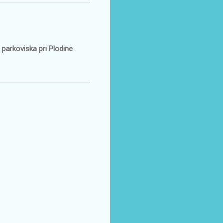
parkoviska pri Plodine
.