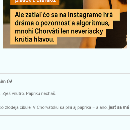
sím ťa!
u
. Zješ vnútro. Papriku necháš.
o zlodeja cibule. V Chorvátsku sa plní aj paprika – a áno,
jesť sa má