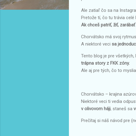
Ale zatiaľ čo sa na Instag
Pretože tí, čo tu trávia ce
Ak chceš patriť, žiť, zaráb
Chorvátsko má svoj rytmus. 
A niektoré veci
sa jednoduc
Tento blog je pre všetkých, 
trápna story z FKK zóny.
Ale aj pre tých, čo to mys
Chorvátsko – krajina azúrov
Niektoré veci ti vedia odpus
v olivovom háji
, staneš sa
v
Prečítaj si náš návod pre (