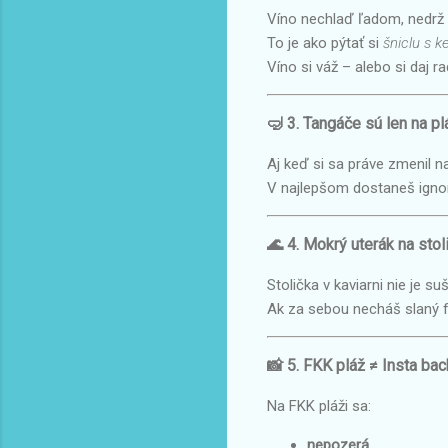
Víno nechlaď ľadom, nedrž 
To je ako pýtať si
šniclu s 
Víno si váž – alebo si daj ra
🤿 3. Tangáče sú len na pl
Aj keď si sa práve zmenil n
V najlepšom dostaneš igno
🌊 4. Mokrý uterák na sto
Stolička v kaviarni nie je suš
Ak za sebou necháš slaný f
📸 5. FKK pláž ≠ Insta ba
Na FKK pláži sa:
nepozerá