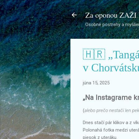
Za oponou ZAŽI
Osobné postrehy a myšlien
🇭🇷 „Tangáč
v Chorvátsk
júna 15, 2025
„Na Instagrame kr
(
alebo prečo nestačí len pek
Dnes stačí pár klikov a z v
Polonahá fotka medzi uterák
piesok z uteráku.