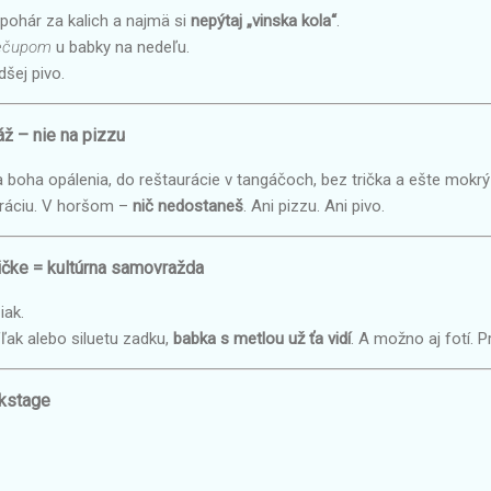
pohár za kalich a najmä si
nepýtaj „vinska kola“
.
kečupom
u babky na nedeľu.
dšej pivo.
áž – nie na pizzu
a boha opálenia, do reštaurácie v tangáčoch, bez trička a ešte mok
ráciu. V horšom –
nič nedostaneš
. Ani pizzu. Ani pivo.
ličke = kultúrna samovražda
iak.
ľak alebo siluetu zadku,
babka s metlou už ťa vidí
. A možno aj fotí. P
ckstage