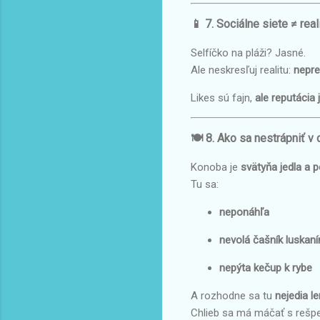
📱 7. Sociálne siete ≠ rea
Selfíčko na pláži? Jasné.
Ale neskresľuj realitu:
nepre
Likes sú fajn,
ale reputácia 
🍽️ 8. Ako sa nestrápniť v
Konoba je
svätyňa jedla a 
Tu sa:
neponáhľa
nevolá čašník luskan
nepýta kečup k rybe
A rozhodne sa tu
nejedia l
Chlieb sa má máčať s rešpe