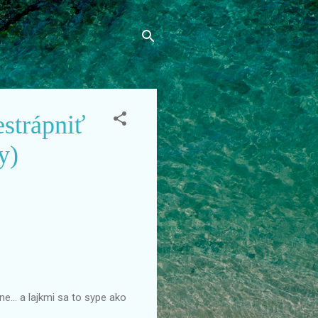
estrápniť
y)
... a lajkmi sa to sype ako