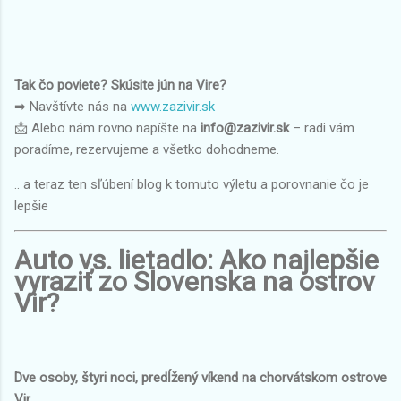
Tak čo poviete? Skúsite jún na Vire?
➡ Navštívte nás na
www.zazivir.sk
📩 Alebo nám rovno napíšte na
info@zazivir.sk
– radi vám
poradíme, rezervujeme a všetko dohodneme.
.. a teraz ten sľúbení blog k tomuto výletu a porovnanie čo je
lepšie
Auto vs. lietadlo: Ako najlepšie
vyraziť zo Slovenska na ostrov
Vir?
Dve osoby, štyri noci, predĺžený víkend na chorvátskom ostrove
Vir.