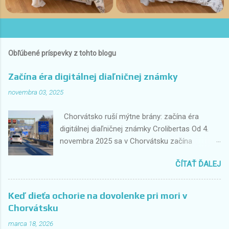
Obľúbené príspevky z tohto blogu
Začína éra digitálnej diaľničnej známky
novembra 03, 2025
Chorvátsko ruší mýtne brány: začína éra
digitálnej diaľničnej známky Crolibertas Od 4.
novembra 2025 sa v Chorvátsku začína
historická zmena v spôsobe platenia
ČÍTAŤ ĎALEJ
diaľničných poplatkov. Tradičné mýtne brány,
kde vodiči doteraz zastavovali a platili
hotovosťou alebo kartou, odchádzajú do
Keď dieťa ochorie na dovolenke pri mori v
minulosti. Nahradí ich plne digitálny systém
Chorvátsku
Crolibertas , ktorý umožní plynulý priechod bez
marca 18, 2026
zastavovania. Prvé práce štartujú na diaľnici A3