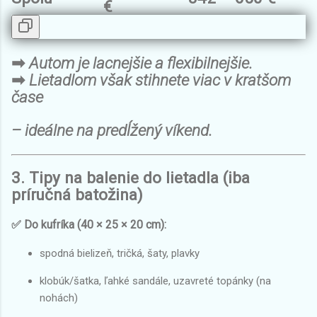
€
➡
Autom je lacnejšie a flexibilnejšie.
➡
Lietadlom však stihnete viac v kratšom
čase
– ideálne na predĺžený víkend.
3. Tipy na balenie do lietadla (iba
príručná batožina)
✅ Do kufríka (40 × 25 × 20 cm):
spodná bielizeň, tričká, šaty, plavky
klobúk/šatka, ľahké sandále, uzavreté topánky (na
nohách)