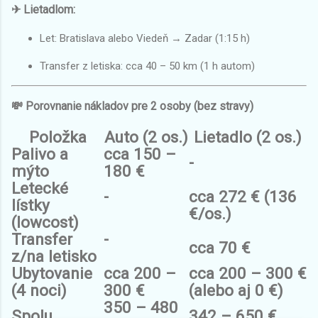
✈ Lietadlom:
Let: Bratislava alebo Viedeň → Zadar (1:15 h)
Transfer z letiska: cca 40 – 50 km (1 h autom)
💸 Porovnanie nákladov pre 2 osoby (bez stravy)
Položka
Auto (2 os.)
Lietadlo (2 os.)
Palivo a
cca 150 –
-
mýto
180 €
Letecké
-
cca 272 € (136
lístky
€/os.)
(lowcost)
Transfer
-
cca 70 €
z/na letisko
Ubytovanie
cca 200 –
cca 200 – 300 €
(4 noci)
300 €
(alebo aj 0 €)
350 – 480
Spolu
342 – 650 €