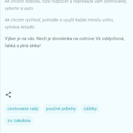
Ak chcete slobodu, nižší rozpočet a neprekáža vám šoférovanie,
vyberte si auto.
Ak chcete rýchlosť, pohodlie a využiť každú minútu voľno,
vyhráva lietadlo.
Výber je na vás. Nech je dovolenka na ostrove Vir oddychová,
ľahká a plná slnka!
cestovanie rady
poučné príbehy
zážitky
zo zakulisia