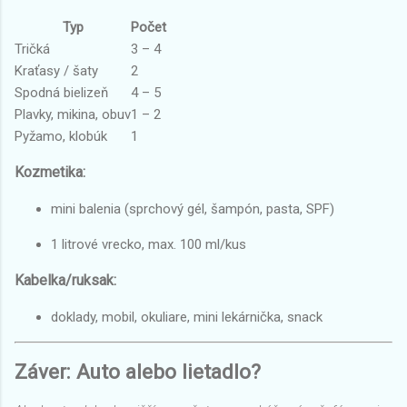
Typ
Počet
Tričká
3 – 4
Kraťasy / šaty
2
Spodná bielizeň
4 – 5
Plavky, mikina, obuv
1 – 2
Pyžamo, klobúk
1
Kozmetika:
mini balenia (sprchový gél, šampón, pasta, SPF)
1 litrové vrecko, max. 100 ml/kus
Kabelka/ruksak:
doklady, mobil, okuliare, mini lekárnička, snack
Záver: Auto alebo lietadlo?