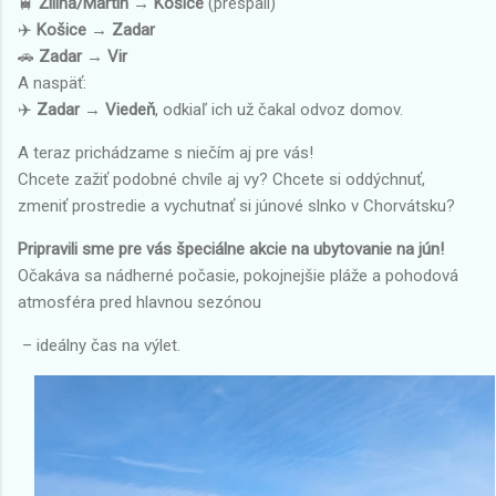
🚆
Žilina/Martin → Košice
(prespali)
✈️
Košice → Zadar
🚗
Zadar → Vir
A naspäť:
✈️
Zadar → Viedeň
, odkiaľ ich už čakal odvoz domov.
A teraz prichádzame s niečím aj pre vás!
Chcete zažiť podobné chvíle aj vy? Chcete si oddýchnuť,
zmeniť prostredie a vychutnať si júnové slnko v Chorvátsku?
Pripravili sme pre vás špeciálne akcie na ubytovanie na jún!
Očakáva sa nádherné počasie, pokojnejšie pláže a pohodová
atmosféra pred hlavnou sezónou
– ideálny čas na výlet.