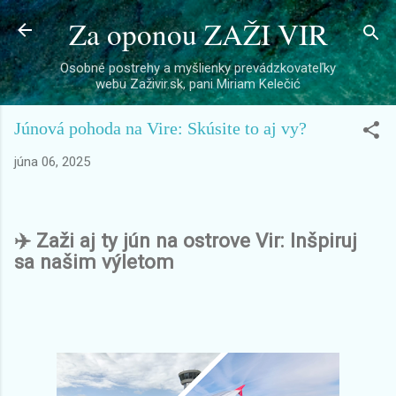
Za oponou ZAŽI VIR
Preskočiť na hlavný obsah
Osobné postrehy a myšlienky prevádzkovateľky
webu Zaživir.sk, pani Miriam Kelečić
Júnová pohoda na Vire: Skúsite to aj vy?
júna 06, 2025
✈️ Zaži aj ty jún na ostrove Vir: Inšpiruj
sa našim výletom