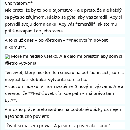
Chorvátom?“*
Nie preto, že by to bolo tajomstvo – ale preto, že nie každý
sa pýta so záujmom. Niekto sa pýta, aby vás zaradil. Aby si
potvrdil svoju domnienku. Aby vás *zmenšil*, ak ste mu
príliš nezapadli do jeho sveta.
A to si už dnes – po všetkom – **nedovolím dovoliť
nikomu**.
More mi nedalo všetko. Ale dalo mi priestor, aby som si
všetko vytvorila.
Ten život, ktorý niektorí len snívajú na pohľadniciach, som si
nevytiahla z klobúka. Vytvorila som si ho.
V cudzom jazyku. V inom systéme. S novými výzvami. Ale aj
s vierou, že **keď človek cíti, kde patrí – má právo tam
byť**.
A možno práve preto sa dnes na podobné otázky usmejem
a jednoducho poviem:
„Život si ma sem privial. A ja som si povedala – áno.“