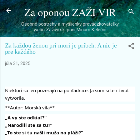
Za oponou ZAŽI VIR
Preskočiť na hlavný obsah
Osobné postrehy a myšlienky prevádzkovateľky
webu Zaživir.sk, pani Miriam Kelečić
Za každou ženou pri mori je príbeh. A nie je
pre každého
júla 31, 2025
Niektorí sa len pozerajú na pohľadnice. Ja som si ten život
vytvorila.
**Autor: Morská víla**
„A vy ste odkiaľ?“
„Narodili ste sa tu?“
„To ste si tu našli muža na pláži?“