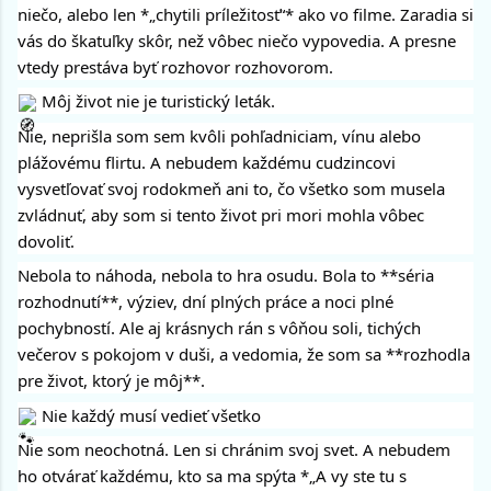
niečo, alebo len *„chytili príležitosť“* ako vo filme. Zaradia si
vás do škatuľky skôr, než vôbec niečo vypovedia. A presne
vtedy prestáva byť rozhovor rozhovorom.
Môj život nie je turistický leták.
Nie, neprišla som sem kvôli pohľadniciam, vínu alebo
plážovému flirtu. A nebudem každému cudzincovi
vysvetľovať svoj rodokmeň ani to, čo všetko som musela
zvládnuť, aby som si tento život pri mori mohla vôbec
dovoliť.
Nebola to náhoda, nebola to hra osudu. Bola to **séria
rozhodnutí**, výziev, dní plných práce a noci plné
pochybností. Ale aj krásnych rán s vôňou soli, tichých
večerov s pokojom v duši, a vedomia, že som sa **rozhodla
pre život, ktorý je môj**.
Nie každý musí vedieť všetko
Nie som neochotná. Len si chránim svoj svet. A nebudem
ho otvárať každému, kto sa ma spýta *„A vy ste tu s