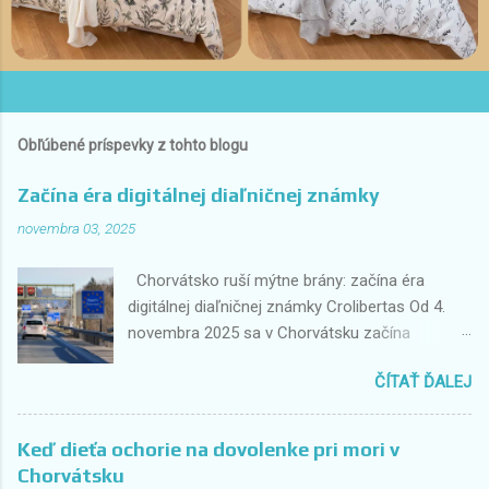
Obľúbené príspevky z tohto blogu
Začína éra digitálnej diaľničnej známky
novembra 03, 2025
Chorvátsko ruší mýtne brány: začína éra
digitálnej diaľničnej známky Crolibertas Od 4.
novembra 2025 sa v Chorvátsku začína
historická zmena v spôsobe platenia
ČÍTAŤ ĎALEJ
diaľničných poplatkov. Tradičné mýtne brány,
kde vodiči doteraz zastavovali a platili
hotovosťou alebo kartou, odchádzajú do
Keď dieťa ochorie na dovolenke pri mori v
minulosti. Nahradí ich plne digitálny systém
Chorvátsku