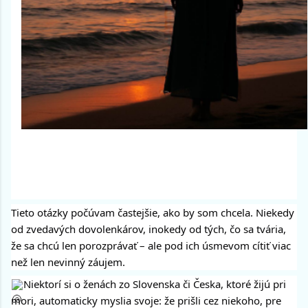
Tieto otázky počúvam častejšie, ako by som chcela. Niekedy
od zvedavých dovolenkárov, inokedy od tých, čo sa tvária,
že sa chcú len porozprávať – ale pod ich úsmevom cítiť viac
než len nevinný záujem.
Niektorí si o ženách zo Slovenska či Česka, ktoré žijú pri
mori, automaticky myslia svoje: že prišli cez niekoho, pre