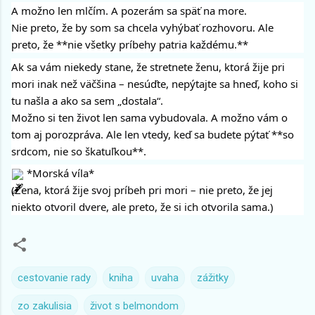
A možno len mlčím. A pozerám sa späť na more.
Nie preto, že by som sa chcela vyhýbať rozhovoru. Ale
preto, že **nie všetky príbehy patria každému.**
Ak sa vám niekedy stane, že stretnete ženu, ktorá žije pri
mori inak než väčšina – nesúďte, nepýtajte sa hneď, koho si
tu našla a ako sa sem „dostala“.
Možno si ten život len sama vybudovala. A možno vám o
tom aj porozpráva. Ale len vtedy, keď sa budete pýtať **so
srdcom, nie so škatuľkou**.
*Morská víla*
(Žena, ktorá žije svoj príbeh pri mori – nie preto, že jej
niekto otvoril dvere, ale preto, že si ich otvorila sama.)
cestovanie rady
kniha
uvaha
zážitky
zo zakulisia
život s belmondom