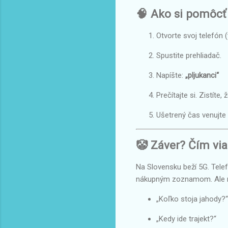
🧠 Ako si pomôcť
Otvorte svoj telefón (
Spustite prehliadač.
Napíšte:
„pljukanci“
Prečítajte si. Zistít
Ušetrený čas venujte
🤡 Záver? Čím vi
Na Slovensku beží 5G. Telefó
nákupným zoznamom. Ale ni
„Koľko stoja jahody?“
„Kedy ide trajekt?“