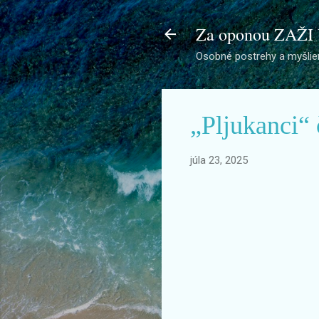
Za oponou ZAŽI
Osobné postrehy a myšlien
„Pljukanci“ č
júla 23, 2025