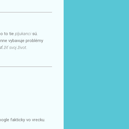
čo to tie
pljukanci
sú.
denne vybavuje problémy
sť
žiť svoj život
.
oogle fakticky vo vrecku.