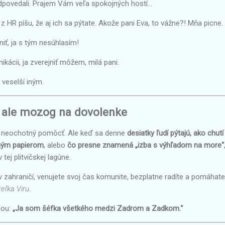
povedali. Prajem Vám veľa spokojných hostí...
z HR píšu, že aj ich sa pýtate. Akože pani Eva, to vážne?! Mňa picne.
iť, ja s tým nesúhlasím!
kácii, ja zverejniť môžem, milá pani.
 veselší iným.
, ale mozog na dovolenke
ek neochotný pomôcť. Ale keď sa denne
desiatky ľudí pýtajú, ako chutí
tným papierom
, alebo
čo presne znamená „izba s výhľadom na more“
tej plitvičskej lagúne.
 v zahraničí, venujete svoj čas komunite, bezplatne radíte a pomáhate
teľka Viru
.
lou:
„Ja som šéfka všetkého medzi Zadrom a Zadkom.“