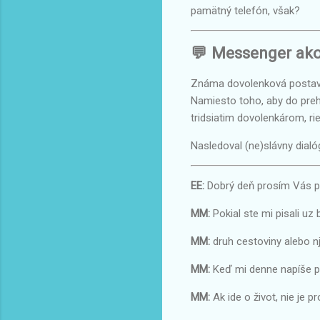
pamätný telefón, však?
💬 Messenger ako 
Známa dovolenková postav
Namiesto toho, aby do prehl
tridsiatim dovolenkárom, r
Nasledoval (ne)slávny dialó
EE:
Dobrý deň prosím Vás p
MM:
Pokial ste mi pisali uz
MM:
druh cestoviny alebo njo
MM:
Keď mi denne napíše po
MM:
Ak ide o život, nie je p