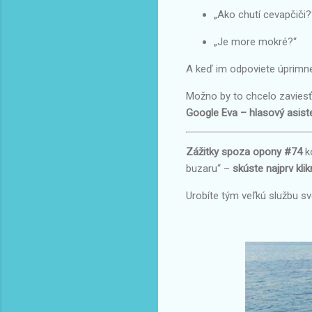
„Ako chutí cevapčiči?
„Je more mokré?“
A keď im odpoviete úprimne, 
Možno by to chcelo zaviesť
Google Eva – hlasový asiste
Zážitky spoza opony #74
k
buzaru“ –
skúste najprv kl
Urobíte tým veľkú službu s