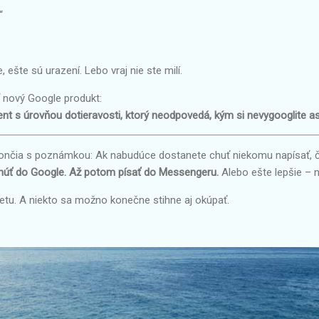
“
ešte sú urazení. Lebo vraj nie ste milí.
 nový Google produkt:
nt s úrovňou dotieravosti, ktorý neodpovedá, kým si nevygooglite as
ončia s poznámkou: Ak nabudúce dostanete chuť niekomu napísať,
iknúť do Google. Až potom písať do Messengeru.
Alebo ešte lepšie – n
vetu. A niekto sa možno konečne stihne aj okúpať.