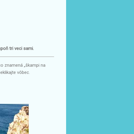
poň tri veci sami.
 čo znamená „škampi na
eklikajte vôbec.