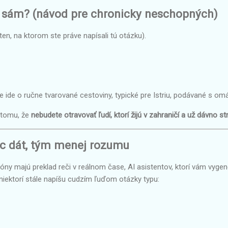
 sám? (návod pre chronicky neschopných)
ten, na ktorom ste práve napísali tú otázku).
e, že ide o ručne tvarované cestoviny, typické pre Istriu, podávané s
 tomu, že
nebudete otravovať ľudí, ktorí žijú v zahraničí a už dávno strat
ac dát, tým menej rozumu
ny majú preklad reči v reálnom čase, AI asistentov, ktorí vám vygener
ektorí stále napíšu cudzím ľuďom otázky typu: