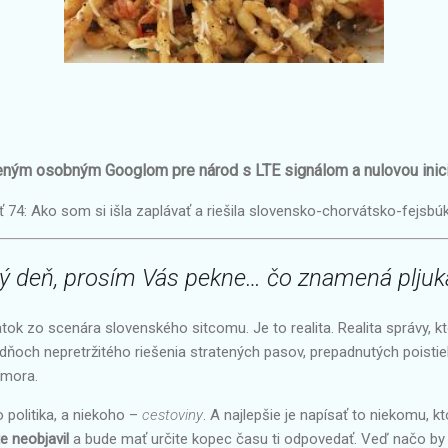
teným osobným Googlom pre národ s LTE signálom a nulovou inici
 74: Ako som si išla zaplávať a riešila slovensko-chorvátsko-fejsbú
ý deň, prosím Vás pekne… čo znamená pljuk
ýňatok zo scenára slovenského sitcomu. Je to realita. Realita správy, kt
ňoch nepretržitého riešenia stratených pasov, prepadnutých poisti
 mora.
 politika, a niekoho –
cestoviny
. A najlepšie je napísať to niekomu, kt
e neobjavil
a bude mať určite kopec času ti odpovedať. Veď načo by s