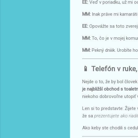
EE:
Veď v poriadku, už mi od
MM:
Inak práve mi kamaráti 
EE:
Opovážte sa toto zverejn
MM:
To, čo je v mojej komuni
MM:
Pekný dniiik. Urobíte ho
📱 Telefón v ruke
Nejde o to, že by bol člov
je najbližší obchod s toale
niekoho dobrovoľne utopiť v 
Len si to predstavte: Žijete
že sa
prezentujete ako riadi
Ako keby ste chodili s cedu