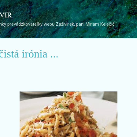
Preskočiť na hlavný obsah
 VIR
ky prevádzkovateľky webu Zaživir.sk, pani Miriam Kelečić
istá irónia ...