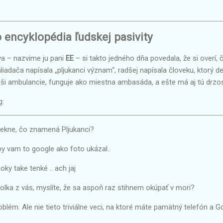
encyklopédia ľudskej pasivity
a – nazvime ju pani
EE
– si takto jedného dňa povedala, že si overí, 
iadača napísala „pljukanci význam“, radšej napísala človeku, ktorý 
ieši ambulancie, funguje ako miestna ambasáda, a ešte má aj tú drzo
g:
ekne, čo znamená Pljukanci?
 by vam to google ako foto ukázal..
ky take tenké .. ach jaj
lka z vás, myslíte, že sa aspoň raz stihnem okúpať v mori?
roblém. Ale nie tieto triviálne veci, na ktoré máte pamätný telefón a G