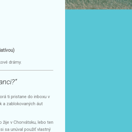
atívou)
kové drámy.
anci?“
orá ti pristane do inboxu v
ek a zablokovaných áut
o žije v Chorvátsku, lebo ten
i sa unúval použiť vlastný