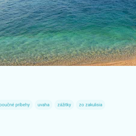
poučné príbehy
uvaha
zážitky
zo zakulisia