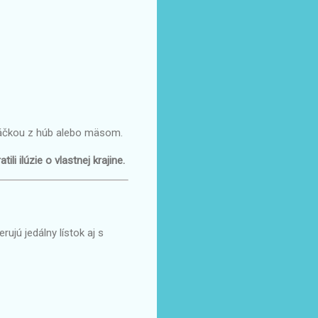
 omáčkou z húb alebo mäsom.
ili ilúzie o vlastnej krajine.
ujú jedálny lístok aj s