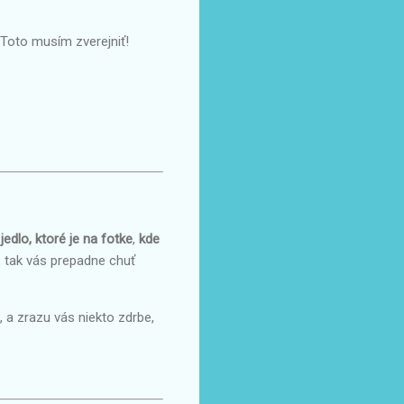
 Toto musím zverejniť!
 jedlo, ktoré je na fotke
,
kde
, tak vás prepadne chuť
, a zrazu vás niekto zdrbe,