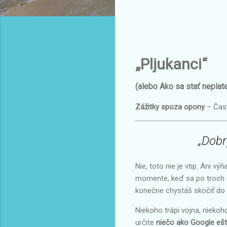
„Pljukanci“
(alebo Ako sa stať nepla
Zážitky spoza opony
– Časť
„Dobr
Nie, toto nie je vtip. Ani v
momente, keď sa po troch d
konečne chystáš skočiť do
Niekoho trápi vojna, niekoho
určite
niečo ako Google ešt