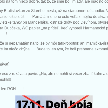
olo na tom niečo dobre, tak to, že sme boli mladý, ale ináč no c
dený Bratislavčan zo Starého mesta, už na starobnom dôchodku. 
stie, ešte slúži . . . Pamätám si toho ešte veľa z môjho detstva, m
ovietske tanky pri Manderláku, ostnaté drôty pod Devínom, otvore
a Dubčeka, WC papier ,,na prídel", keď vyhoreli Harmanecké papi
. . !
é, že si nepamätám na to, že by môj tato-robotník ani mamička-úra
že im niečo chýba . . . Bude to len tým, že boli prehnane skromn
ať . . . !
ne eso z rukáva a povie: ,,No, ale nemohli si večer zbaliť kufre a 
ohli!!!
 len ROH . . . !