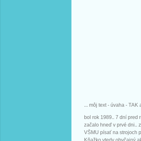
... môj text - úvaha - TAK
bol rok 1989.. 7 dní pred 
začalo hneď v prvé dni.. 
VŠMU písať na strojoch pr
Kňažko vtedy obyčajný ak