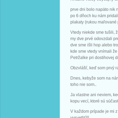
prve dni bolo napäto nik 
po 6 dňoch ku nám pridali
plakaty (rukou maľované 
Vtedy niekde sme tušili, 
my dve prvé odovzdali pr
dve sme išli hop alebo tro
kde sme vtedy vnímali že 
Petržalke pri dostihovej 
Obzvlášť, keď som prvý ra
Dnes, kebyže som na námest
toho nie som..
Ja vlastne ani neviem, ke
kopu vecí, ktoré sú súča
V každom prípade je mi z
vysvetliť!!!