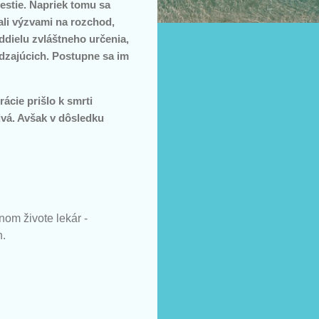
stie. Napriek tomu sa
vali výzvami na rozchod,
ddielu zvláštneho určenia,
hádzajúcich. Postupne sa im
ácie prišlo k smrti
ivá. Avšak v dôsledku
nom živote lekár -
h.