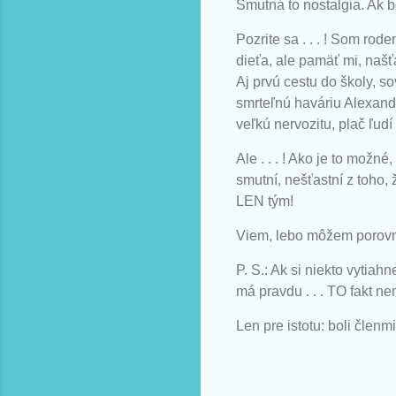
Smutná to nostalgia. Ak b
Pozrite sa . . . ! Som ro
dieťa, ale pamäť mi, našťa
Aj prvú cestu do školy, s
smrteľnú haváriu Alexandr
veľkú nervozitu, plač ľudí . 
Ale . . . ! Ako je to možn
smutní, nešťastní z toho, 
LEN tým!
Viem, lebo môžem porovnáv
P. S.: Ak si niekto vytiah
má pravdu . . . TO fakt nem
Len pre istotu: boli členmi