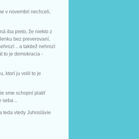
me v novembri nechceli,
ná iba preto, že niekto z
olenku bez preverovaní,
hrozí .. a taktiež nehrozí
 to je demokracia -
ktorí ju volil to je
ie sme schopní platiť
 seba ..
a teda vtedy Juhoslávie