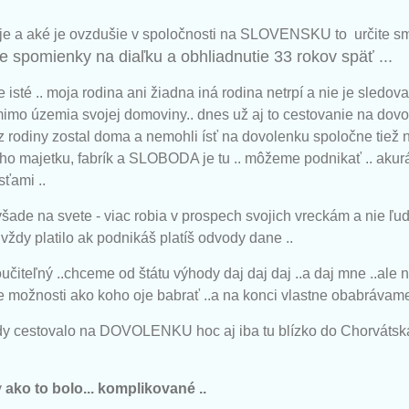
eje a aké je ovzdušie v spoločnosti na SLOVENSKU to určite s
je spomienky na diaľku a obhliadnutie 33 rokov späť ...
isté .. moja rodina ani žiadna iná rodina netrpí a nie je sledova
 mimo územia svojej domoviny.. dnes už aj to cestovanie na dov
z rodiny zostal doma a nemohli ísť na dovolenku spoločne tiež ne
 majetku, fabrík a SLOBODA je tu .. môžeme podnikať .. akurát
sťami ..
všade na svete - viac robia v prospech svojich vreckám a nie ľudu, 
 vždy platilo ak podnikáš platíš odvody dane ..
čiteľný ..chceme od štátu výhody daj daj daj ..a daj mne ..ale n
 možnosti ako koho oje babrať ..a na konci vlastne obabrávame
edy cestovalo na DOVOLENKU hoc aj iba tu blízko do Chorvátsk
y
ako to bolo... komplikované ..