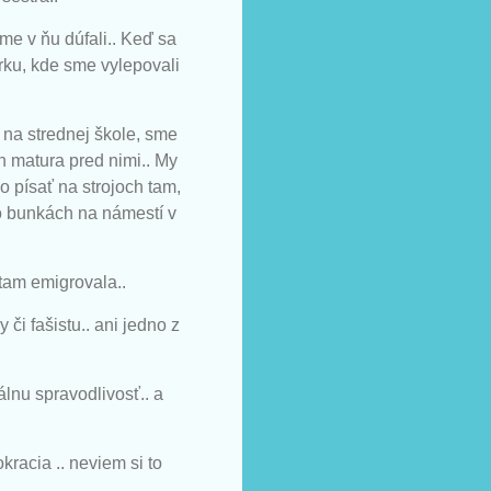
me v ňu dúfali.. Keď sa
rku, kde sme vylepovali
 na strednej škole, sme
n matura pred nimi.. My
o písať na strojoch tam,
io bunkách na námestí v
tam emigrovala..
či fašistu.. ani jedno z
lnu spravodlivosť.. a
racia .. neviem si to