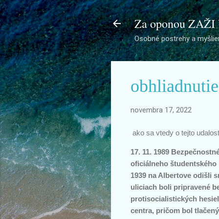
Za oponou ZAŽI
Osobné postrehy a myšlien
obhliadnuti
novembra 17, 2022
ako sa vtedy o tejto udalos
17. 11. 1989 Bezpečnostné
oficiálneho študentského
1939 na Albertove odišli 
uliciach boli pripravené 
protisocialistických hes
centra, pričom bol tlačen