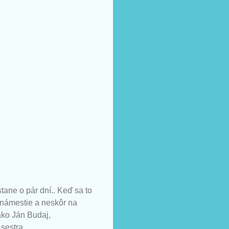
stane o pár dní.. Keď sa to
 námestie a neskôr na
ako Ján Budaj,
sestra..