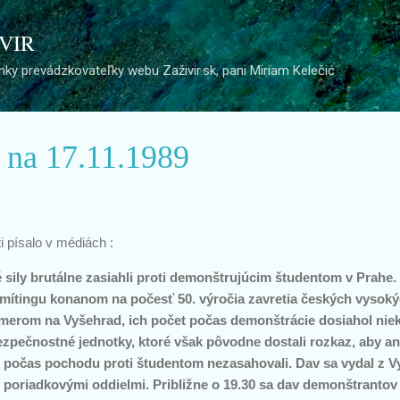
Preskočiť na hlavný obsah
 VIR
ky prevádzkovateľky webu Zaživir.sk, pani Miriam Kelečić
e na 17.11.1989
ti písalo v médiách :
 sily brutálne zasiahli proti demonštrujúcim študentom v Prahe.
 mítingu konanom na počesť 50. výročia zavretia českých vysoký
smerom na Vyšehrad, ich počet počas demonštrácie dosiahol niek
bezpečnostné jednotky, ktoré však pôvodne dostali rozkaz, aby an
iel počas pochodu proti študentom nezasahovali. Dav sa vydal z
ý poriadkovými oddielmi. Približne o 19.30 sa dav demonštrantov 