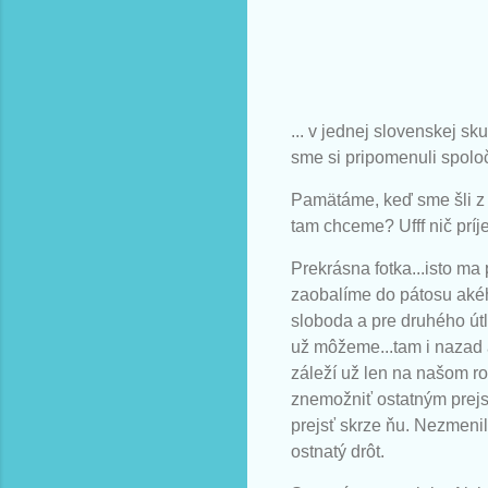
... v jednej slovenskej s
sme si pripomenuli spolo
Pamätáme, keď sme šli z 
tam chceme? Ufff nič prí
Prekrásna fotka...isto ma
zaobalíme do pátosu akého
sloboda a pre druhého útl
už môžeme...tam i nazad a
záleží už len na našom r
znemožniť ostatným prejsť
prejsť skrze ňu. Nezmenil
ostnatý drôt.