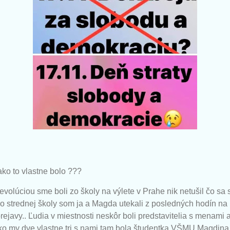
 ako to vlastne bolo ???
revolúciou sme boli zo školy na výlete v Prahe nik netušil čo sa 
zo strednej školy som ja a Magda utekali z posledných hodín na
ejavy.. Ľudia v miestnosti neskôr boli predstavitelia s menami 
o my dve vlastne tri s nami tam bola študentka VŠMU Magdina 