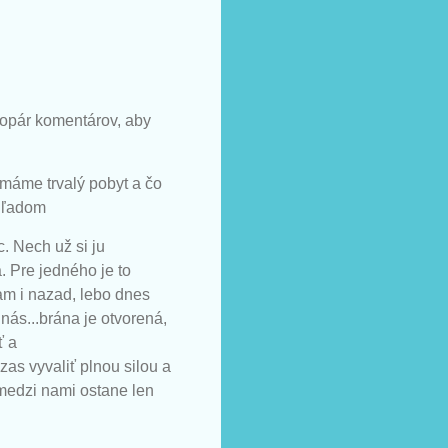
 zopár komentárov, aby
máme trvalý pobyt a čo
ohľadom
c. Nech už si ju
. Pre jedného je to
am i nazad, lebo dnes
nás...brána je otvorená,
ť a
as vyvaliť plnou silou a
 medzi nami ostane len