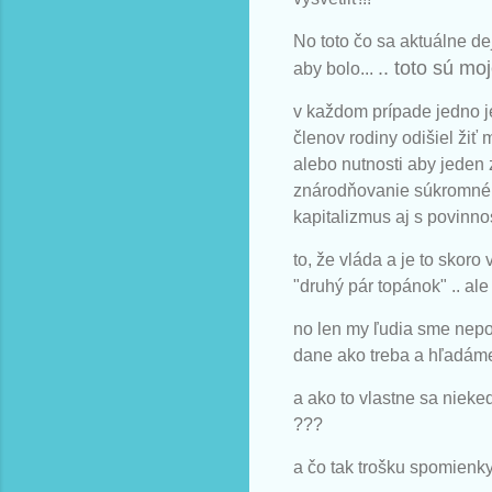
No toto čo sa aktuálne d
.. toto sú mo
aby bolo...
v každom prípade jedno je 
členov rodiny odišiel žiť
alebo nutnosti aby jeden 
znárodňovanie súkromného
kapitalizmus aj s povinno
to, že vláda a je to skoro 
"druhý pár topánok" .. ale
no len my ľudia sme nepou
dane ako treba a hľadáme
a ako to vlastne sa niek
???
a čo tak trošku spomienk