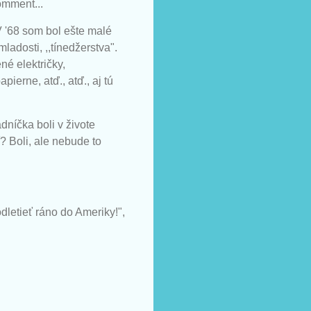
omment...
V '68 som bol ešte malé
ladosti, ,,tínedžerstva".
né električky,
erne, atď., atď., aj tú
dníčka boli v živote
í? Boli, ale nebude to
odletieť ráno do Ameriky!",