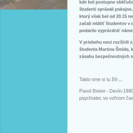
kde bol postupne obkľučo
študenti správali pokojne
ktorý však bol od 20.15 n
začali mlátiť študentov v 
podarilo vyprázdniť námes
V priebehu noci rozšírili
študenta Martina Šmída, k
zásahu bezpečnostných sí
Takto sme si tu žili ...
Pavol Breier - Devín-1990
psychiater, vo voľnom ča