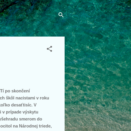
 Tí po skončení
ch škôl nacistami v roku
oľko desaťtisíc. V
i v prípade výskytu
 Vyšehradu smerom do
ocitol na Národnej triede,