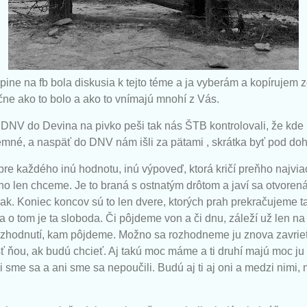
kupine na fb bola diskusia k tejto téme a ja vyberám a kopírujem
čne ako to bolo a ako to vnímajú mnohí z Vás.
DNV do Devina na pivko peši tak nás ŠTB kontrolovali, že kde 
jemné, a naspäť do DNV nám išli za pätami , skrátka byť pod d
 pre každého inú hodnotu, inú výpoveď, ktorá kričí preňho najvia
 len chceme. Je to braná s ostnatým drôtom a javí sa otvorená
ak. Koniec koncov sú to len dvere, ktorých prah prekračujeme t
 o tom je ta sloboda. Či pôjdeme von a či dnu, záleží už len na 
ozhodnutí, kam pôjdeme. Možno sa rozhodneme ju znova zavrie
 ňou, ak budú chcieť. Aj takú moc máme a ti druhí majú moc ju z
i sme sa a ani sme sa nepoučili. Budú aj ti aj oni a medzi nimi,