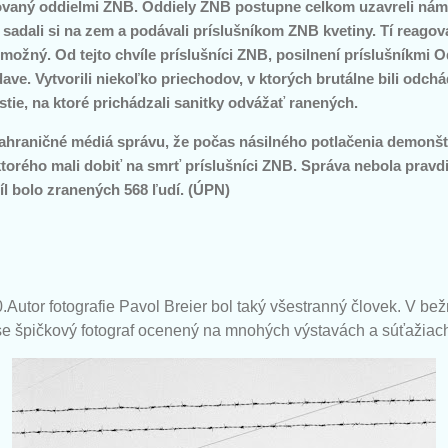
vaný oddielmi ZNB. Oddiely ZNB postupne celkom uzavreli náme
, sadali si na zem a podávali príslušníkom ZNB kvetiny. Tí reago
emožný. Od tejto chvíle príslušníci ZNB, posilnení príslušníkmi O
dave. Vytvorili niekoľko priechodov, v ktorých brutálne bili odc
tie, na ktoré prichádzali sanitky odvážať ranených.
 zahraničné médiá správu, že počas násilného potlačenia demonštr
torého mali dobiť na smrť príslušníci ZNB. Správa nebola pravd
l bolo zranených 568 ľudí. (ÚPN)
.Autor fotografie Pavol Breier bol taký všestranný človek. V bež
se špičkový fotograf ocenený na mnohých výstavách a súťažiac