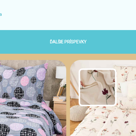
ľovacie prípravky, telové mlieko alebo sprej s pantenolom na spálenú
nutí hmyzom, háčik (ihlu) na vyťahovanie kliešťov alebo ježkov Verí
a
 peknú dovolenku prajeme zazivir.sk
ĎALŠIE PRÍSPEVKY