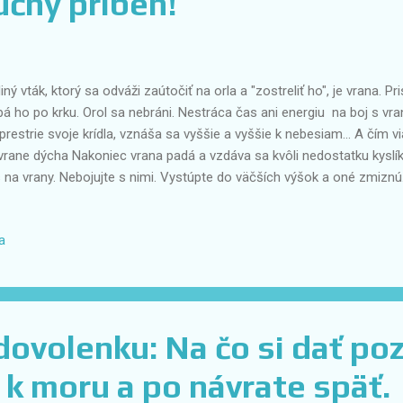
čný príbeh!
iný vták, ktorý sa odváži zaútočiť na orla a "zostreliť ho", je vrana. P
á ho po krku. Orol sa nebráni. Nestráca čas ani energiu na boj s v
prestrie svoje krídla, vznáša sa vyššie a vyššie k nebesiam... A čím via
vrane dýcha Nakoniec vrana padá a vzdáva sa kvôli nedostatku kyslík
 na vrany. Nebojujte s nimi. Vystúpte do väčších výšok a oné zmiznú
n je príliš veľa. #zažitetosnami
a
ovolenku: Na čo si dať po
 moru a po návrate späť.