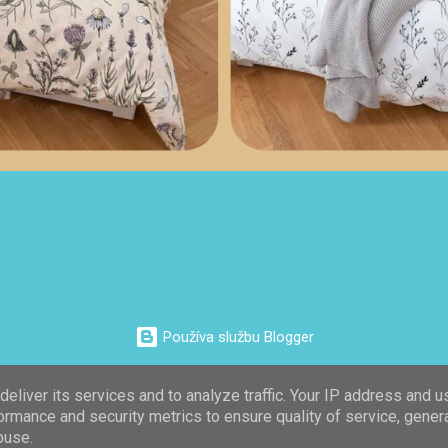
Používa službu Blogger
Autor obrázkov motívu:
Galeries
eliver its services and to analyze traffic. Your IP address and 
ormance and security metrics to ensure quality of service, gene
© Zaživir.sk 2022
buse.