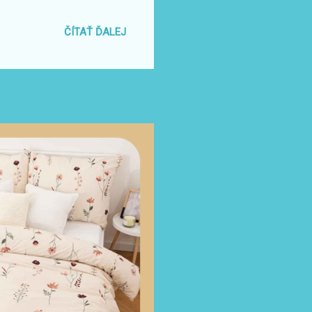
 pokožku, repelent a gél po
m, že Vám tieto typy pomôžu
ČÍTAŤ ĎALEJ