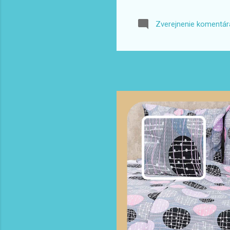
opa
bod
Zverejnenie komentár
...