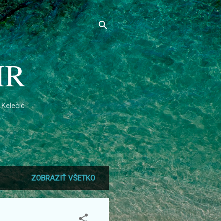
IR
 Kelečić
ZOBRAZIŤ VŠETKO