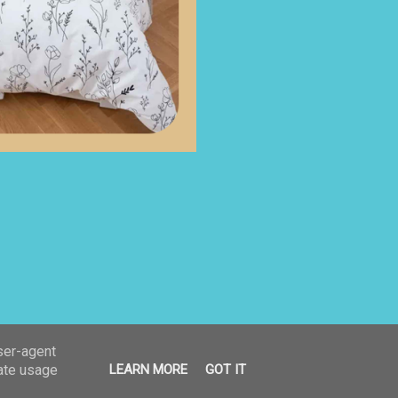
user-agent
rate usage
LEARN MORE
GOT IT