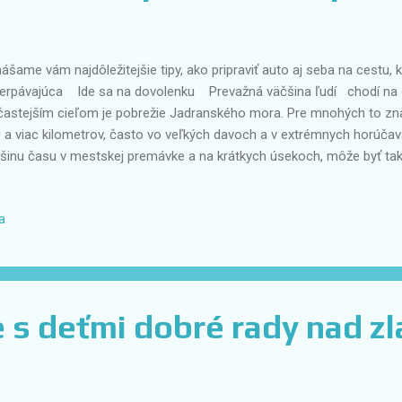
nášame vám najdôležitejšie tipy, ako pripraviť auto aj seba na cestu,
erpávajúca Ide sa na dovolenku Prevažná väčšina ľudí chodí na 
častejším cieľom je pobrežie Jadranského mora. Pre mnohých to zn
 a viac kilometrov, často vo veľkých davoch a v extrémnych horúčavá
šinu času v mestskej premávke a na krátkych úsekoch, môže byť ta
mä ak sú staršie. Nižšie vám prinášame najdôležitejšie tipy, ako pripr
erpávajúcu cestu, ako aj to, čo robiť po návrate od mora. Pneum
a
olenku si určite skontrolujte tlak v pneumatikách a prispôsobte ho v
ou vozíte. Správny tlak a spôsob jeho prispôsobenia nájdete v návode k
neumatikách môže spôsobiť nerovnomerné opotrebovanie a deformáci
trebovanie a poškode...
 s deťmi dobré rady nad zl