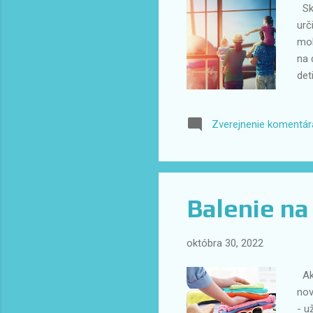
Skú
urč
moh
na 
det
Ces
Poo
Zverejnenie komentár
via
čos
Jed
neo
Balenie na
októbra 30, 2022
Ako
nov
- u