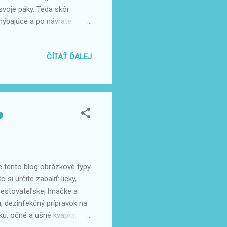
svoje páky. Teda skôr
hýbajúce a po návrate
sa mi to normálny
ár ľudí pýtalo, dávam ho do
ČÍTAŤ ĎALEJ
 pridáte a pripojíte do
klady: Pasy alebo cestovný
e Európsky preukaz
?
e tento blog obrázkové typy
i určite zabaliť: lieky,
. cestovateľskej hnačke a
ku, dezinfekčný prípravok na
rku, očné a ušné kvapky,