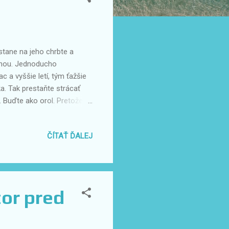
ristane na jeho chrbte a
ranou. Jednoducho
c a vyššie letí, tým ťažšie
a. Tak prestaňte strácať
. Buďte ako orol. Pretože
ČÍTAŤ ĎALEJ
zor pred