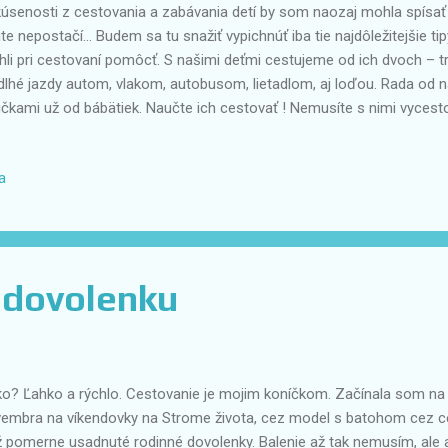
senosti z cestovania a zabávania detí by som naozaj mohla spísať 
ite nepostačí… Budem sa tu snažiť vypichnúť iba tie najdôležitejšie ti
li pri cestovaní pomôcť. S našimi deťmi cestujeme od ich dvoch – 
dlhé jazdy autom, vlakom, autobusom, lietadlom, aj loďou. Rada od n
ičkami už od bábätiek. Naučte ich cestovať ! Nemusíte s nimi vyces
tujte po Slovensku, po kraji, po okrese, po meste. V lete, v zime. 
bzerajte sa, čo máte v blízkom okolí. Čím skôr s deťmi vyjdete na výle
a
c sa im cestovanie bude zdať ako úplne bežná časť života. Všetky p
koro osem rokov, ako som mama zozbierala, som zosumarizovala 
noznačne odporúčam všetkým maminkám, aby kúpili pred každou d
bkukaných hračiek . Tu už...
 dovolenku
? Ľahko a rýchlo. Cestovanie je mojim koníčkom. Začínala som na 
embra na víkendovky na Strome života, cez model s batohom cez c
ž pomerne usadnuté rodinné dovolenky. Balenie až tak nemusím, ale 