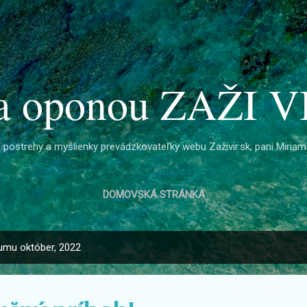
Preskočiť na hlavný obsah
a oponou ZAŽI V
postrehy a myšlienky prevádzkovateľky webu Zaživir.sk, pani Miriam
DOMOVSKÁ STRÁNKA
tumu október, 2022