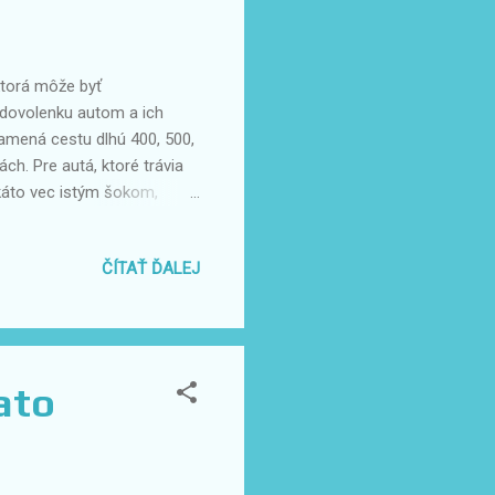
 ktorá môže byť
dovolenku autom a ich
amená cestu dlhú 400, 500,
ch. Pre autá, ktoré trávia
káto vec istým šokom,
aviť svoje auto aj seba na
atiky Pred odchodom na
ČÍTAŤ ĎALEJ
eľkej hmotnosti, ktorú so
 vozidlu. Príliš nízky tlak
u. Skontrolujte tiež
ato