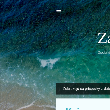
Z
Osobné 
Zobrazujú sa príspevky z dá
P
r
í
s