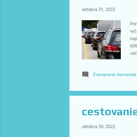
októbra 31, 2022
Pri
vyč
naj
600
väč
naj
vyč
Zverejnenie komentár
dov
seb
v p
opo
cestovanie
októbra 30, 2022