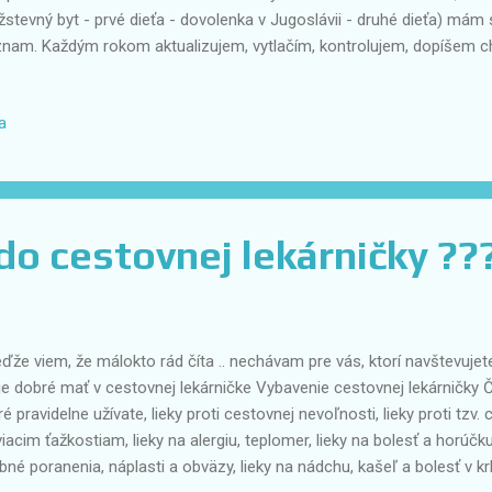
žstevný byt - prvé dieťa - dovolenka v Jugoslávii - druhé dieťa) mám 
nam. Každým rokom aktualizujem, vytlačím, kontrolujem, dopíšem c
žím (aby som na ďalší rok opäť mohla aktualizovať, vytlačiť...). Zdal 
alyticko - syntetický postup, ale keďže si ho už tento rok odo mňa p
a
cu. Určite nie je dokonalý a je skôr na autodopravu. Budem rada, ak sa
kusie svoje vlastné zlepšováky. Čo si zabaliť na letnú dovolenku? Do
lad pri deťoch to je osobný doklad s fotografiou Cestovné poisteni
stenca Platobná karta Peniaze Mapa cesty / navigáci...
 do cestovnej lekárničky ??
že viem, že málokto rád číta .. nechávam pre vás, ktorí navštevujet
je dobré mať v cestovnej lekárničke Vybavenie cestovnej lekárničky Čo s
ré pravidelne užívate, lieky proti cestovnej nevoľnosti, lieky proti tzv
viacim ťažkostiam, lieky na alergiu, teplomer, lieky na bolesť a horúč
bné poranenia, náplasti a obväzy, lieky na nádchu, kašeľ a bolesť v k