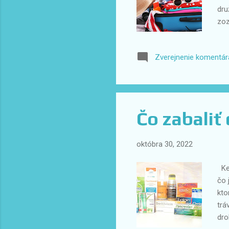
dru
zoz
ulo
(an
Zverejnenie komentár
pľa
dis
dok
poi
Čo zabaliť
októbra 30, 2022
Keď
čo 
kto
trá
dro