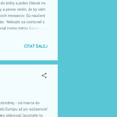
do knihy a jeden článok mi
py a pevne verím, že by vám
troch mesiacov. Sú naučení
ás : Nebojte sa cestovať s
tovať rovno mimo Európu.
Autom, vlakom, autobusom…
ty – kratšie aj dlhšie, tým
ČÍTAŤ ĎALEJ
ostrehy, ktoré som za
do bodov od 1 po 16 1.
lhšou cestou zopár nových
strednej - od marca do
elú Európu až po súčasnosť
ako plánovač (poznáte to: