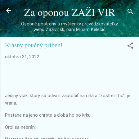
Za oponou ZAŽI VIR
Preskočiť na hlavný obsah
Osobné postrehy a myšlienky prevádzkovateľky
webu Zaživir.sk, pani Miriam Kelečić
Krásny poučný príbeh!
októbra 31, 2022
Jediný vták, ktorý sa odváži zaútočiť na orla a "zostreliť ho", je
vrana.
Pristane na jeho chrbte a ďobá ho po krku.
Orol sa nebráni.