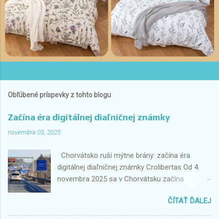
Obľúbené príspevky z tohto blogu
Začína éra digitálnej diaľničnej známky
novembra 03, 2025
Chorvátsko ruší mýtne brány: začína éra
digitálnej diaľničnej známky Crolibertas Od 4.
novembra 2025 sa v Chorvátsku začína
historická zmena v spôsobe platenia
ČÍTAŤ ĎALEJ
diaľničných poplatkov. Tradičné mýtne brány,
kde vodiči doteraz zastavovali a platili