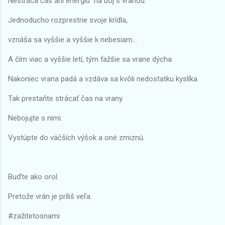
Nestráca čas ani energiu na boj s vranou.
Jednoducho rozprestrie svoje krídla,
vznáša sa vyššie a vyššie k nebesiam...
A čím viac a vyššie letí, tým ťažšie sa vrane dýcha
Nakoniec vrana padá a vzdáva sa kvôli nedostatku kyslíka.
Tak prestaňte strácať čas na vrany.
Nebojujte s nimi.
Vystúpte do väčších výšok a oné zmiznú.
Buďte ako orol.
Pretože vrán je príliš veľa.
#zažitetosnami