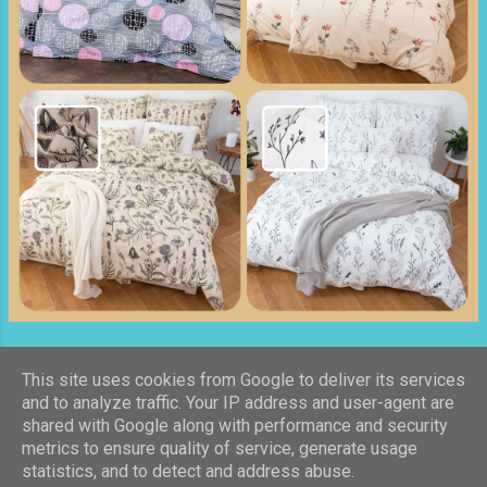
spoznávať aj zákutia vnútrozemia. Ak
plánujete cestu autom, tak pravdepodobne
najvhodnejšia trasa zo Slovenska vedie
krížom cez Maďarsko a sever Chorvátska.
Rovnako v pohode to je aj cez Rakúsko. Ako
budete mať náladu. Cez Rakúsko Slovinsko
je ...
This site uses cookies from Google to deliver its services
Používa službu Blogger
and to analyze traffic. Your IP address and user-agent are
shared with Google along with performance and security
Autor obrázkov motívu:
Galeries
metrics to ensure quality of service, generate usage
statistics, and to detect and address abuse.
© Zaživir.sk 2022