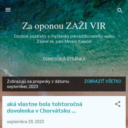
Preskočiť na hlavný obsah
Za oponou ZAŽI VIR
Osobné postrehy a myšlienky prevádzkovateľky webu
Zaživir.sk, pani Miriam Kelečić
DOMOVSKÁ STRÁNKA
Zobrazujú sa príspevky z dátumu
ZOBRAZIŤ VŠETKO
P
september, 2023
r
í
aká vlastne bola tohtoročná
s
dovolenka v Chorvátsku ...
p
e
septembra 29, 2023