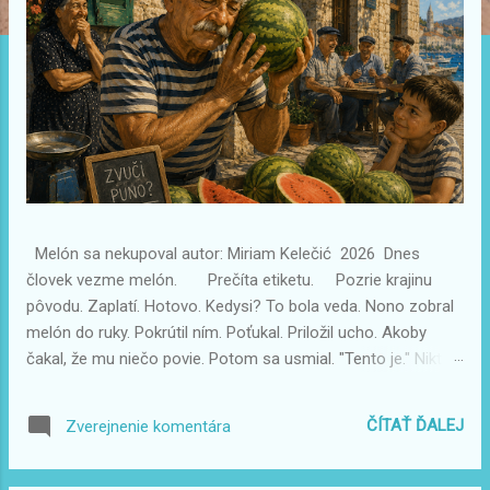
v
k
y
Melón sa nekupoval autor: Miriam Kelečić 2026 Dnes
človek vezme melón. Prečíta etiketu. Pozrie krajinu
pôvodu. Zaplatí. Hotovo. Kedysi? To bola veda. Nono zobral
melón do ruky. Pokrútil ním. Poťukal. Priložil ucho. Akoby
čakal, že mu niečo povie. Potom sa usmial. "Tento je." Nikto
nevedel podľa čoho. Ale vždy mal pravdu. A keď sme sa
opýtali: "A ako to vieš?" Odpovedal iba: "Počuješ to?" Nie.
ČÍTAŤ ĎALEJ
Zverejnenie komentára
Nepočuli sme. Ale melón bol vždy sladký. Tak sme sa prestali
pýtať.