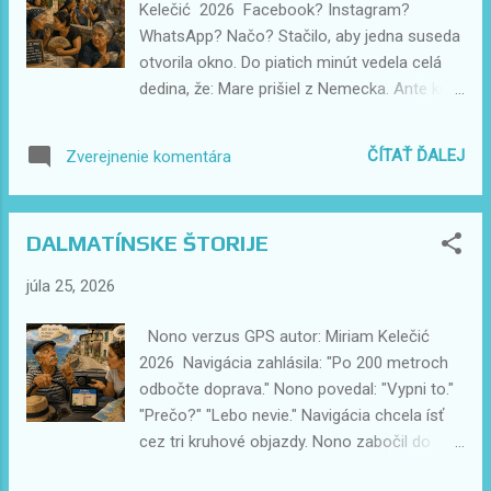
Kelečić 2026 Facebook? Instagram?
WhatsApp? Načo? Stačilo, aby jedna suseda
otvorila okno. Do piatich minút vedela celá
dedina, že: Mare prišiel z Nemecka. Ante kúpil
novú loď. Juremu sa pokazilo auto. Katica
piekla fritule. A že turisti z apartmánu číslo tri
ČÍTAŤ ĎALEJ
Zverejnenie komentára
prišli o dve hodiny neskôr. Nikto nevedel ako.
Nikto nevedel od koho. Ale všetci vedeli
všetko. Dnešný internet je rýchly. Dedinské
DALMATÍNSKE ŠTORIJE
babky boli rýchlejšie.
júla 25, 2026
Nono verzus GPS autor: Miriam Kelečić
2026 Navigácia zahlásila: "Po 200 metroch
odbočte doprava." Nono povedal: "Vypni to."
"Prečo?" "Lebo nevie." Navigácia chcela ísť
cez tri kruhové objazdy. Nono zabočil do
úzkej uličky medzi kamennými domami. "Tu?"