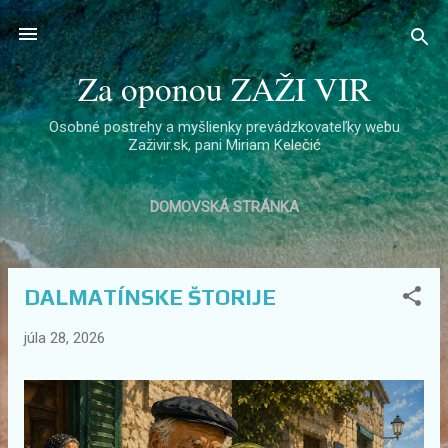
Preskočiť na hlavný obsah
Za oponou ZAŽI VIR
Osobné postrehy a myšlienky prevádzkovateľky webu
Zaživir.sk, pani Miriam Kelečić
DOMOVSKÁ STRÁNKA
DALMATÍNSKE ŠTORIJE
P
r
júla 28, 2026
í
s
p
e