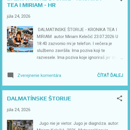
TEA I MIRIAM - HR
Ljudi doručkuju. Jedu. Piju. Lagano nose
jednu po jednu vrećicu u auto. Ko da sele iz
júla 24, 2026
Zagreba u Australiju. Tea šalje poruku. "Jesu
otišli?" Odgovor: "Jesu." Jebote... Pa jesu.
DALMATINSKE ŠTORIJE - KRONIKA TEA I
Samo što još nisu. Tea meni piše: "Indira.. oni
MIRIAM autor Miriam Kelečić 23.07.2026 U
su još unutra." Miriam pak piše Indiri. "Zašto
18:40 zazvonio mi je telefon. I večera je
nisu izašli?" Indira: "Jesu." Ja: "Pa nisu." U
službeno završila. Ima poziva koji te
tom trenutku više nisam znala jel' ja luda, Tea
razvesele. Ima poziva koje ignoriraš jer znaš
luda ili smo svi kolektivno pukli od sezone.
da mogu pričekati. A onda postoji poziv od
Najbolji dio? Tea kaže: "Ma idem ...
Tee u 18:40 kad nakon prvog: "Mirka..."
ČÍTAŤ ĎALEJ
Zverejnenie komentára
...odmah znaš da je večer otišla u tri krasna.
"Mirka... nemamo vode." U tom trenutku imala
sam dvije opcije. Prva – praviti se da sam na
DALMATÍNSKE ŠTORIJE
Maldivima i da nemam signal. Druga –
spašavati situaciju. Kako mi ova prva opcija u
júla 24, 2026
životu nikad nije upalila, naravno da sam
krenula na drugu. Za one koji ne znaju... Ove
Jugo nie je vietor. Jugo je diagnóza. autor:
godine brinemo i o apartmanima Mario. I ne,