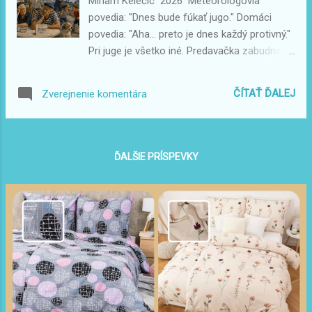
Miriam Kelečić 2026 Meteorológovia
to nije samo doček gostiju, odjava, prijava,
povedia: "Dnes bude fúkať jugo." Domáci
čišćenje, polog, milijun poruka, telefoniranje i
povedia: "Aha... preto je dnes každý protivný."
odgovaranje na pitanja tipa: "Koliko je more
Pri juge je všetko iné. Predavačka zabudne
udaljeno?" Ne. Mi smo uz sve to dobili još
vydať drobné. Poštár zabudne list. Pes šteká
jedan bonus paket. VODU. Ali ne onu gradsku.
na vlastný chvost. Deti sa hádajú. Muži mlčia.
Nego onu koju treba dovesti cisternom. I kad
ČÍTAŤ ĎALEJ
Zverejnenie komentára
Ženy hovoria, že ich bolí hlava. A každý druhý
nje nema... Može apartman biti najljepši na
človek tvrdí: "Niečo visí vo vzduchu."
cijelom Viru...
Samozrejme. Volá sa jugo. A najlepšie bolo
sledovať starých rybárov. Sedeli pred
ĎALŠIE PRÍSPEVKY
obchodom, ani sa nemuseli pozrieť na more.
Stačilo im jedno hlboké povzdychnutie.
"Jugo..." A všetci ostatní prikývli. Lebo to
netreba vysvetľovať. To treba zažiť.