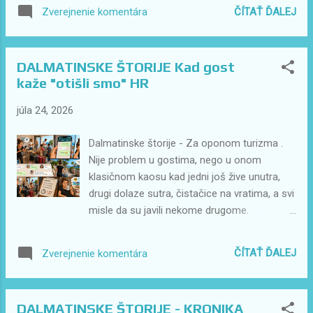
"Tu." "Ale navigácia..." "Navigácia tu nikdy
ČÍTAŤ ĎALEJ
Zverejnenie komentára
nežila." Po piatich minútach sme boli na
mieste. GPS ešte stále prepočítavala trasu.
Nono sa len usmial. "Keď nevieš cestu, drž
DALMATINSKE ŠTORIJE Kad gost
sa mora." A vieš čo? Nikdy sme sa nestratili.
kaže "otišli smo" HR
júla 24, 2026
Dalmatinske štorije - Za oponom turizma .
Nije problem u gostima, nego u onom
klasičnom kaosu kad jedni još žive unutra,
drugi dolaze sutra, čistačice na vratima, a svi
misle da su javili nekome drugome.
DALMATINSKE ŠTORIJE autor Miriam Kelečić
24.07.2026 Kad se kaže "otišli su" Turizam
ČÍTAŤ ĎALEJ
Zverejnenie komentára
vas nauči jednu stvar. Nikad. Ali baš nikad. Ne
vjeruj rečenici: "Otišli su." 10:30. Tea vuče
usisavač. Kante. Mop. Krpe. Sredstva. Ko
DALMATINSKE ŠTORIJE - KRONIKA
mazga. Dolazi pred apartman. A unutra...