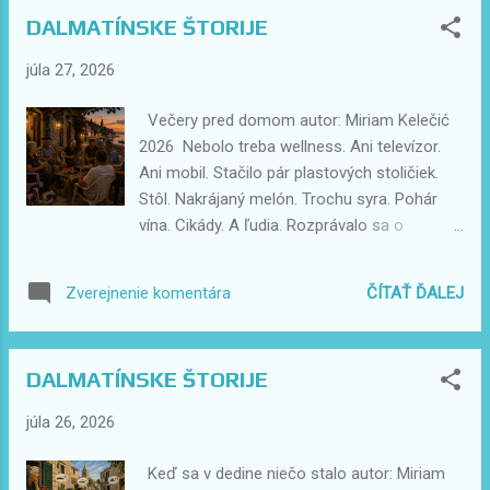
DALMATÍNSKE ŠTORIJE
júla 27, 2026
Večery pred domom autor: Miriam Kelečić
2026 Nebolo treba wellness. Ani televízor.
Ani mobil. Stačilo pár plastových stoličiek.
Stôl. Nakrájaný melón. Trochu syra. Pohár
vína. Cikády. A ľudia. Rozprávalo sa o
všetkom. O počasí. O rybách. O deťoch. O
futbale. O tom, kto sa komu oženil. A niekedy
ČÍTAŤ ĎALEJ
Zverejnenie komentára
sa nerozprávalo vôbec. Len sa sedelo.
Pozeralo na more. A počúvalo ticho. To
ticho, ktoré dnes hľadáme na dovolenkách
DALMATÍNSKE ŠTORIJE
za stovky eur. A kedysi bolo úplne zadarmo.
júla 26, 2026
Keď sa v dedine niečo stalo autor: Miriam