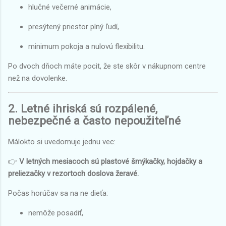
hlučné večerné animácie,
presýtený priestor plný ľudí,
minimum pokoja a nulovú flexibilitu.
Po dvoch dňoch máte pocit, že ste skôr v nákupnom centre
než na dovolenke.
2. Letné ihriská sú rozpálené,
nebezpečné a často nepoužiteľné
Málokto si uvedomuje jednu vec:
👉
V letných mesiacoch sú plastové šmýkačky, hojdačky a
preliezačky v rezortoch doslova žeravé.
Počas horúčav sa na ne dieťa:
nemôže posadiť,