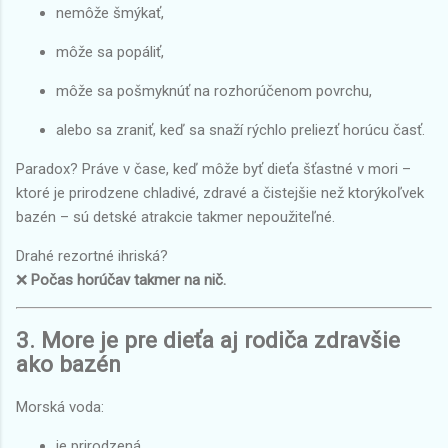
nemôže šmýkať,
môže sa popáliť,
môže sa pošmyknúť na rozhorúčenom povrchu,
alebo sa zraniť, keď sa snaží rýchlo preliezť horúcu časť.
Paradox? Práve v čase, keď môže byť dieťa šťastné v mori –
ktoré je prirodzene chladivé, zdravé a čistejšie než ktorýkoľvek
bazén – sú detské atrakcie takmer nepoužiteľné.
Drahé rezortné ihriská?
❌
Počas horúčav takmer na nič.
3. More je pre dieťa aj rodiča zdravšie
ako bazén
Morská voda:
je prirodzená,