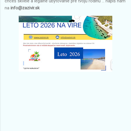
chceš skvelé a legálne ubytovanie pre tvoju rodinu ... napíš nám
na
info@zazivir.sk