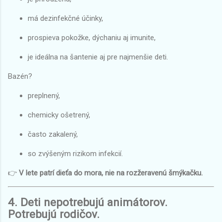
má dezinfekčné účinky,
prospieva pokožke, dýchaniu aj imunite,
je ideálna na šantenie aj pre najmenšie deti.
Bazén?
preplnený,
chemicky ošetrený,
často zakalený,
so zvýšeným rizikom infekcií.
👉
V lete patrí dieťa do mora, nie na rozžeravenú šmýkačku.
4. Deti nepotrebujú animátorov.
Potrebujú rodičov.