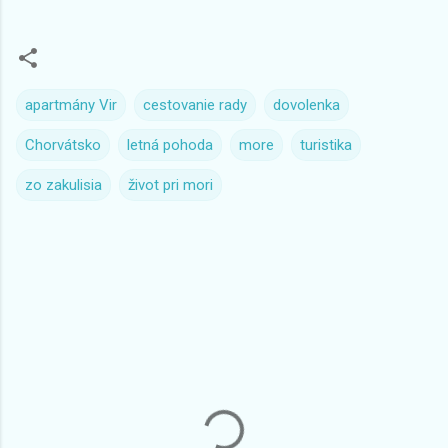
apartmány Vir
cestovanie rady
dovolenka
Chorvátsko
letná pohoda
more
turistika
zo zakulisia
život pri mori
K
o
m
e
n
t
á
r