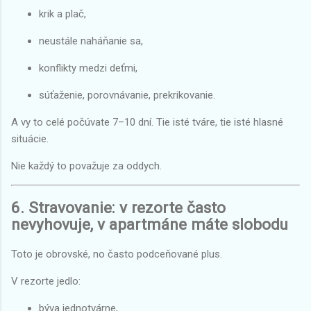
krik a plač,
neustále naháňanie sa,
konflikty medzi deťmi,
súťaženie, porovnávanie, prekrikovanie.
A vy to celé počúvate 7–10 dní. Tie isté tváre, tie isté hlasné
situácie.
Nie každý to považuje za oddych.
6. Stravovanie: v rezorte často
nevyhovuje, v apartmáne máte slobodu
Toto je obrovské, no často podceňované plus.
V rezorte jedlo:
býva jednotvárne,