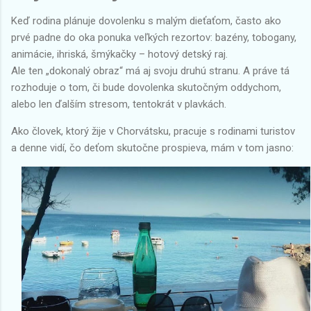
Keď rodina plánuje dovolenku s malým dieťaťom, často ako
prvé padne do oka ponuka veľkých rezortov: bazény, tobogany,
animácie, ihriská, šmýkačky – hotový detský raj.
Ale ten „dokonalý obraz“ má aj svoju druhú stranu. A práve tá
rozhoduje o tom, či bude dovolenka skutočným oddychom,
alebo len ďalším stresom, tentokrát v plavkách.
Ako človek, ktorý žije v Chorvátsku, pracuje s rodinami turistov
a denne vidí, čo deťom skutočne prospieva, mám v tom jasno: