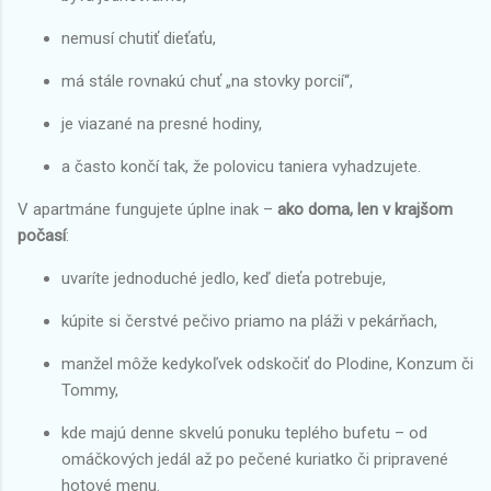
nemusí chutiť dieťaťu,
má stále rovnakú chuť „na stovky porcií“,
je viazané na presné hodiny,
a často končí tak, že polovicu taniera vyhadzujete.
V apartmáne fungujete úplne inak –
ako doma, len v krajšom
počasí
:
uvaríte jednoduché jedlo, keď dieťa potrebuje,
kúpite si čerstvé pečivo priamo na pláži v pekárňach,
manžel môže kedykoľvek odskočiť do Plodine, Konzum či
Tommy,
kde majú denne skvelú ponuku teplého bufetu – od
omáčkových jedál až po pečené kuriatko či pripravené
hotové menu.