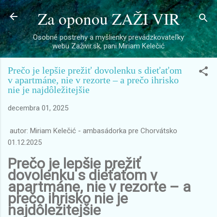
Za oponou ZAŽI VIR
Preskočiť na hlavný obsah
Osobné postrehy a myšlienky prevádzkovateľky
webu Zaživir.sk, pani Miriam Kelečić
Prečo je lepšie prežiť dovolenku s dieťaťom
v apartmáne, nie v rezorte – a prečo ihrisko
nie je najdôležitejšie
decembra 01, 2025
autor: Miriam Kelečić - ambasádorka pre Chorvátsko
01.12.2025
Prečo je lepšie prežiť
dovolenku s dieťaťom v
apartmáne, nie v rezorte – a
prečo ihrisko nie je
najdôležitejšie