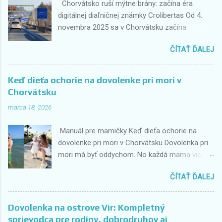
Chorvátsko ruší mýtne brány: začína éra
digitálnej diaľničnej známky Crolibertas Od 4.
novembra 2025 sa v Chorvátsku začína
historická zmena v spôsobe platenia
ČÍTAŤ ĎALEJ
diaľničných poplatkov. Tradičné mýtne brány,
kde vodiči doteraz zastavovali a platili
hotovosťou alebo kartou, odchádzajú do
Keď dieťa ochorie na dovolenke pri mori v
minulosti. Nahradí ich plne digitálny systém
Chorvátsku
Crolibertas , ktorý umožní plynulý priechod bez
marca 18, 2026
zastavovania. Prvé práce štartujú na diaľnici A3
medzi Popovačou a Novskou , a kompletná
Manuál pre mamičky Keď dieťa ochorie na
implementácia na všetkých chorvátskych
dovolenke pri mori v Chorvátsku Dovolenka pri
diaľniciach je plánovaná do novembra 2026. Čo
mori má byť oddychom. No každá mama vie, že
to znamená pre vodičov? Žiadne zastavovanie
realita môže byť iná – stačí horúčka, zvracanie
na mýtniciach Už sa nebude platiť hotovosťou
ČÍTAŤ ĎALEJ
alebo úpal a idylka sa mení na stres. Dobrá
ani kartou Naplatenie prebehne automaticky
správa? 👉 Väčšinu situácií zvládneš pokojne a
počas jazdy Systém identifikuje vozidlá
bez paniky. Tento manuál ti ukáže presne ako.
elektronicky alebo cez ŠPZ Na cestách
Dovolenka na ostrove Vir: Kompletný
🧸 1. Najčastejšie zdravotné problémy u detí
pribudne celkovo 212 portálov s kamerovým a
sprievodca pre rodiny, dobrodruhov aj