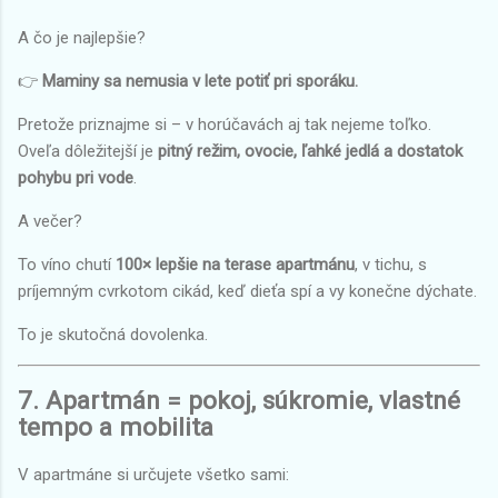
A čo je najlepšie?
👉
Maminy sa nemusia v lete potiť pri sporáku.
Pretože priznajme si – v horúčavách aj tak nejeme toľko.
Oveľa dôležitejší je
pitný režim, ovocie, ľahké jedlá a dostatok
pohybu pri vode
.
A večer?
To víno chutí
100× lepšie na terase apartmánu
, v tichu, s
príjemným cvrkotom cikád, keď dieťa spí a vy konečne dýchate.
To je skutočná dovolenka.
7. Apartmán = pokoj, súkromie, vlastné
tempo a mobilita
V apartmáne si určujete všetko sami: