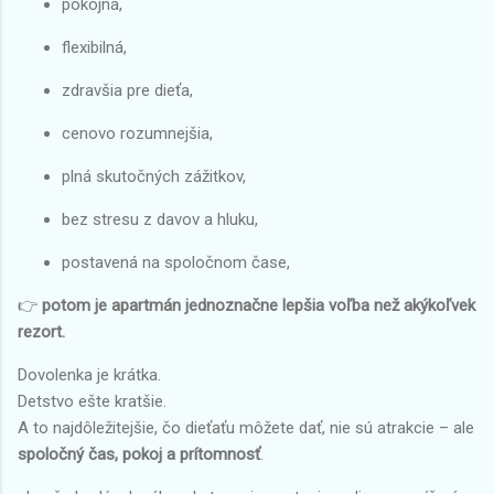
pokojná,
flexibilná,
zdravšia pre dieťa,
cenovo rozumnejšia,
plná skutočných zážitkov,
bez stresu z davov a hluku,
postavená na spoločnom čase,
👉
potom je apartmán jednoznačne lepšia voľba než akýkoľvek
rezort.
Dovolenka je krátka.
Detstvo ešte kratšie.
A to najdôležitejšie, čo dieťaťu môžete dať, nie sú atrakcie – ale
spoločný čas, pokoj a prítomnosť
.