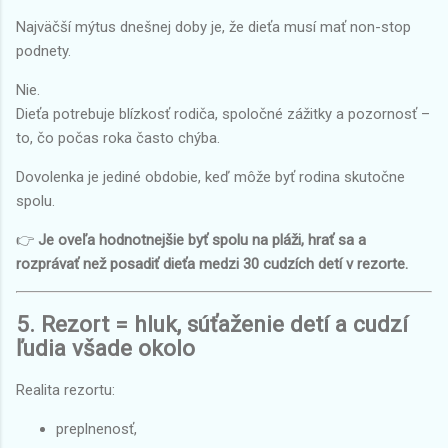
Najväčší mýtus dnešnej doby je, že dieťa musí mať non-stop
podnety.
Nie.
Dieťa potrebuje blízkosť rodiča, spoločné zážitky a pozornosť –
to, čo počas roka často chýba.
Dovolenka je jediné obdobie, keď môže byť rodina skutočne
spolu.
👉
Je oveľa hodnotnejšie byť spolu na pláži, hrať sa a
rozprávať než posadiť dieťa medzi 30 cudzích detí v rezorte.
5. Rezort = hluk, súťaženie detí a cudzí
ľudia všade okolo
Realita rezortu:
preplnenosť,