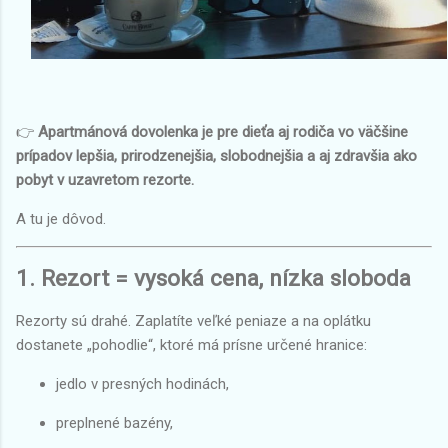
👉
Apartmánová dovolenka je pre dieťa aj rodiča vo väčšine
prípadov lepšia, prirodzenejšia, slobodnejšia a aj zdravšia ako
pobyt v uzavretom rezorte.
A tu je dôvod.
1. Rezort = vysoká cena, nízka sloboda
Rezorty sú drahé. Zaplatíte veľké peniaze a na oplátku
dostanete „pohodlie“, ktoré má prísne určené hranice:
jedlo v presných hodinách,
preplnené bazény,