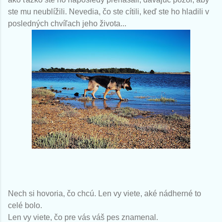
ste mu neublížili. Nevedia, čo ste cítili, keď ste ho hladili v
posledných chvíľach jeho života...
Nech si hovoria, čo chcú. Len vy viete, aké nádherné to
celé bolo.
Len vy viete, čo pre vás váš pes znamenal.