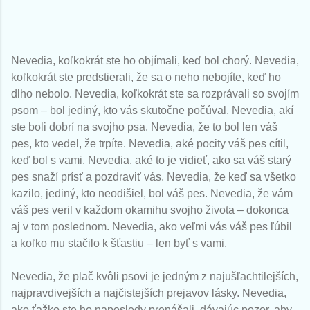
Nevedia, koľkokrát ste ho objímali, keď bol chorý. Nevedia,
koľkokrát ste predstierali, že sa o neho nebojíte, keď ho
dlho nebolo. Nevedia, koľkokrát ste sa rozprávali so svojím
psom – bol jediný, kto vás skutočne počúval. Nevedia, akí
ste boli dobrí na svojho psa. Nevedia, že to bol len váš
pes, kto vedel, že trpíte. Nevedia, aké pocity váš pes cítil,
keď bol s vami. Nevedia, aké to je vidieť, ako sa váš starý
pes snaží prísť a pozdraviť vás. Nevedia, že keď sa všetko
kazilo, jediný, kto neodišiel, bol váš pes. Nevedia, že vám
váš pes veril v každom okamihu svojho života – dokonca
aj v tom poslednom. Nevedia, ako veľmi vás váš pes ľúbil
a koľko mu stačilo k šťastiu – len byť s vami.
Nevedia, že plač kvôli psovi je jedným z najušľachtilejších,
najpravdivejších a najčistejších prejavov lásky. Nevedia,
ako ťažko ste ho naposledy prenášali, dávajúc pozor, aby