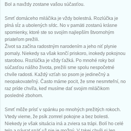
Bol a navždy zostane vašou súčasťou.
Smrť domáceho miláčika je vždy bolestná. Rozlúčka je
plná sĺz a ubolených sŕdc. No v pamäti zostanú krásne
spomienky, ktoré ste so svojím najlepším štvornohým
priateľom prežili.
Život sa začína radostným narodením a jeho niť plynie
pomaly. Niekedy sa však končí priskoro, inokedy pokojnou
starobou. Rozlúčka je vždy ťažká. Po mnohé roky bol
súčasťou nášho života, prežili sme spolu nespočetné
chvíle radosti. Každý vzťah so psom je jedinečný a
neopakovateľný. Často máme pocit, že sme nesmrteľní, no
raz príde chvíľa, keď musíme dať svojim miláčikom
posledné zbohom.
Smrť môže prísť v spánku po mnohých prežitých rokoch.
Vtedy vieme, že psík zomrel pokojne a bez bolesti.
Niekedy je však situácia iná a zviera sa trápi. Bolí ho celé
telo a návrat späť už nie je možný. V takej chvíli si len