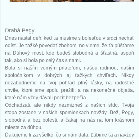
Drahá Pegy,
Dnes nastal deň, keď ťa musíme s bolesťou v srdci nechať
odísť. Je ťažké povedať zbohom, no vieme, že ťa púšťame
na Dúhový most, kde budeš slobodná a šťastná, aspoň
tak, ako si bola po celý čas s nami.
Bola si naším verným priateľom, našou rodinou, naším
spoločníkom v dobrých aj ťažkých chvíľach. Nikdy
nezabudneme na tvoj pohľad plný lásky, na radostné
chvíle, ktoré sme spolu prežili, a na nekonečné objatia,
ktoré nám vždy dávali pocit bezpečia.
Odchádzaš, ale nikdy nezmizneš z našich sŕdc. Tvoja
stopa zostane v našich spomienkach navždy. Bež, Pegy,
slobodná a bez bolesti, a čakaj na nás na tom krásnom
mieste za dúhou.
Ďakujeme ti za všetko, čo si nám dala. Ľúbime ťa a navždy