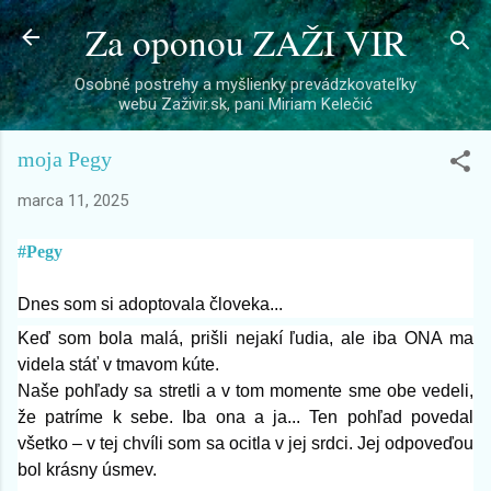
Za oponou ZAŽI VIR
Preskočiť na hlavný obsah
Osobné postrehy a myšlienky prevádzkovateľky
webu Zaživir.sk, pani Miriam Kelečić
moja Pegy
marca 11, 2025
#Pegy
Dnes som si adoptovala človeka...
Keď som bola malá, prišli nejakí ľudia, ale iba ONA ma
videla stáť v tmavom kúte.
Naše pohľady sa stretli a v tom momente sme obe vedeli,
že patríme k sebe. Iba ona a ja... Ten pohľad povedal
všetko – v tej chvíli som sa
ocitla v jej srdci. Jej odpoveďou
bol krásny úsmev.