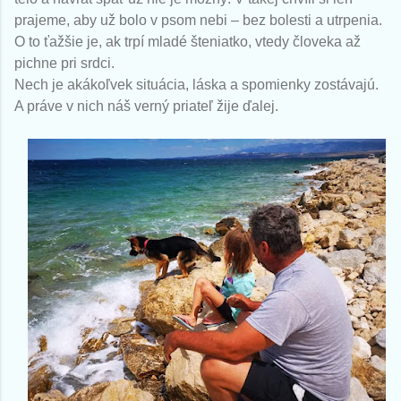
prajeme, aby už bolo v psom nebi – bez bolesti a utrpenia.
O to ťažšie je, ak trpí mladé šteniatko, vtedy človeka až
pichne pri srdci.
Nech je akákoľvek situácia, láska a spomienky zostávajú.
A práve v nich náš verný priateľ žije ďalej.