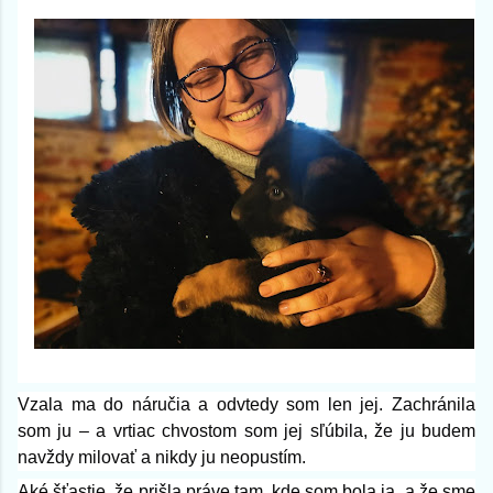
Vzala ma do náručia a odvtedy som len jej. Zachránila
som ju – a vrtiac chvostom som jej sľúbila, že ju budem
navždy milovať a nikdy ju neopustím.
Aké šťastie, že prišla práve tam, kde som bola ja, a že sme