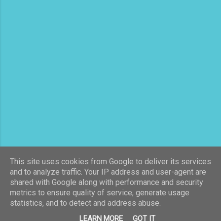
výhľadom na Velebit – dychberúce západy
slnka Tichšie zákutia ostrova – ideálne na
oddych a relax 2. Najlepšie jednodňové výlety z
Viru Zadar a Nin – história, pláže a atmosféra
Paklenica a Plitvické jazerá – tu...
This site uses cookies from Google to deliver its services
and to analyze traffic. Your IP address and user-agent are
shared with Google along with performance and security
metrics to ensure quality of service, generate usage
statistics, and to detect and address abuse.
LEARN MORE
GOT IT