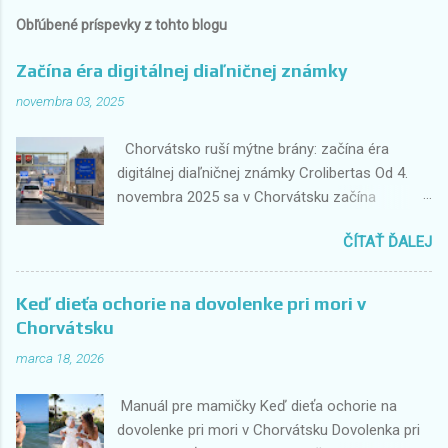
Obľúbené príspevky z tohto blogu
Začína éra digitálnej diaľničnej známky
novembra 03, 2025
Chorvátsko ruší mýtne brány: začína éra
digitálnej diaľničnej známky Crolibertas Od 4.
novembra 2025 sa v Chorvátsku začína
historická zmena v spôsobe platenia
ČÍTAŤ ĎALEJ
diaľničných poplatkov. Tradičné mýtne brány,
kde vodiči doteraz zastavovali a platili
hotovosťou alebo kartou, odchádzajú do
Keď dieťa ochorie na dovolenke pri mori v
minulosti. Nahradí ich plne digitálny systém
Chorvátsku
Crolibertas , ktorý umožní plynulý priechod bez
marca 18, 2026
zastavovania. Prvé práce štartujú na diaľnici A3
medzi Popovačou a Novskou , a kompletná
Manuál pre mamičky Keď dieťa ochorie na
implementácia na všetkých chorvátskych
dovolenke pri mori v Chorvátsku Dovolenka pri
diaľniciach je plánovaná do novembra 2026. Čo