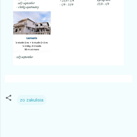
zo zakulisia
K
o
m