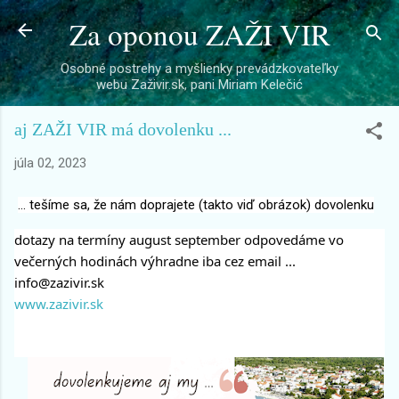
Za oponou ZAŽI VIR
Preskočiť na hlavný obsah
Osobné postrehy a myšlienky prevádzkovateľky
webu Zaživir.sk, pani Miriam Kelečić
aj ZAŽI VIR má dovolenku ...
júla 02, 2023
... tešíme sa, že nám doprajete (takto viď obrázok) dovolenku
dotazy na termíny august september odpovedáme vo
večerných hodinách výhradne iba cez email ...
info@zazivir.sk
www.zazivir.sk