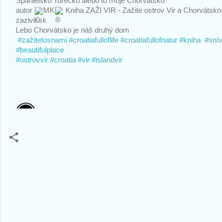
Španielsko Turecko alebo to moje Chorvátsko 
autor 
MK
Kniha ZAŽI VIR - Zažite ostrov Vir a Chorvátsko
zazivir.sk 
Lebo Chorvátsko je náš druhý dom
#zažitetosnami
#croatiafulloflife
#croatiafullofnatur
#kniha
#sní
#beautifulplace
#ostrovvir
#croatia
#vir
#islandvir
K
o
m
e
n