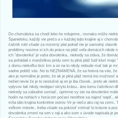
Do chorvátska sa chodí lebo ho milujeme.. rovnako môže niekt
Španielsko, každý vie prečo a v každej tejto krajine aj v chorvát
čašník robí všade za mizerný plat pokiaľ nie je samotný vlasni
problémy nosíme si ich do práce na pláž veľa domácich nikde n
ich "dovolenka" je vaša dovolenka.. niekedy sa stáva, že domáci
sa pohádali s manželkou prídu sem tu plná pláž ľudí ktorí majú 
z domu niekoľko tisíc km a on na to nikdy nebude mať tak je mrzu
sadne poblíž vás. No to NEZNAMENÁ, že sa hnevá na vás, že vám
ako je normálne je preto, že ak je plná pláž nemá inú možnosť 
nešiel nevie že je to neslušné aj on je iba človek.. preto ak niek
vplyvov tak nikdy neobjaví skrytú krásu.. áno tomu čašníkovi dlhš
niekedy sa zabudne usmiať.. úprimne vy ste na dovolenke máte
hodín na nohách v horúcom počasí nestihne sa najesť napiť.. ale
mňa táto krajina konkrétne ostrov Vir je niečo ako raj na zemi..
veľkom mieste.. treba všade sa pokúsiť vnímať to krásne a pozi
dovolenka zmení na sen v raji a ako som v úvode napísala je jed