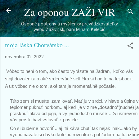
Za oponou ZAŽI VIR
Preskočiť na hlavný obsah
Osobné postrehy a myšlienky prevádzkovateľky
webu Zaživir.sk, pani Miriam Kelečić
moja láska Chorvátsko ...
novembra 02, 2022
Vôbec to není o tom, ako často vyrážate na Jadran,  koľko vás 
stojí dovolenka a aké srdcervúcé selfíčka si hodíte na fejsbook. 
A už vôbec nie o tom, aké tam je momentálně počasie.
Túto zem si musíte  zamilovať. Mať ju v srdci, v hlave a úplne 
teplomer puknuť horkom...aj keď  je v zime „dosadno“(nudne) j
prasknúť hlava od juga, a vy jednoducho musíte… S úsmevom na
vás proste baví vstávať z 
postele.
Čo si budeme hovoriť ...aj  tá káva chutí tak nejak inak...ako by 
vychutnáváte si dávku kofeinu rovnako s pohľadom na tu azúro