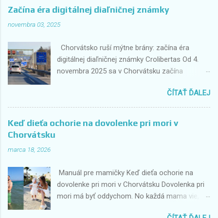
Začína éra digitálnej diaľničnej známky
novembra 03, 2025
Chorvátsko ruší mýtne brány: začína éra
digitálnej diaľničnej známky Crolibertas Od 4.
novembra 2025 sa v Chorvátsku začína
historická zmena v spôsobe platenia
ČÍTAŤ ĎALEJ
diaľničných poplatkov. Tradičné mýtne brány,
kde vodiči doteraz zastavovali a platili
hotovosťou alebo kartou, odchádzajú do
Keď dieťa ochorie na dovolenke pri mori v
minulosti. Nahradí ich plne digitálny systém
Chorvátsku
Crolibertas , ktorý umožní plynulý priechod bez
marca 18, 2026
zastavovania. Prvé práce štartujú na diaľnici A3
medzi Popovačou a Novskou , a kompletná
Manuál pre mamičky Keď dieťa ochorie na
implementácia na všetkých chorvátskych
dovolenke pri mori v Chorvátsku Dovolenka pri
diaľniciach je plánovaná do novembra 2026. Čo
mori má byť oddychom. No každá mama vie, že
to znamená pre vodičov? Žiadne zastavovanie
realita môže byť iná – stačí horúčka, zvracanie
na mýtniciach Už sa nebude platiť hotovosťou