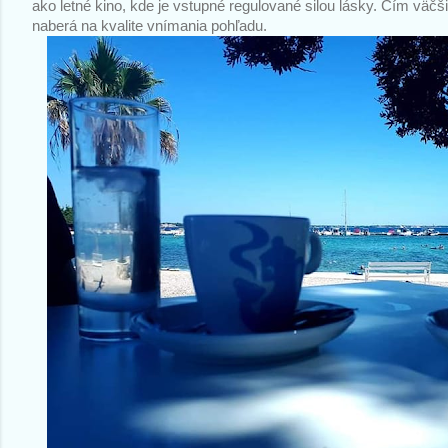
ako letné kino, kde je vstupné regulované silou lásky. Čím väčš
naberá na kvalite vnímania pohľadu. 