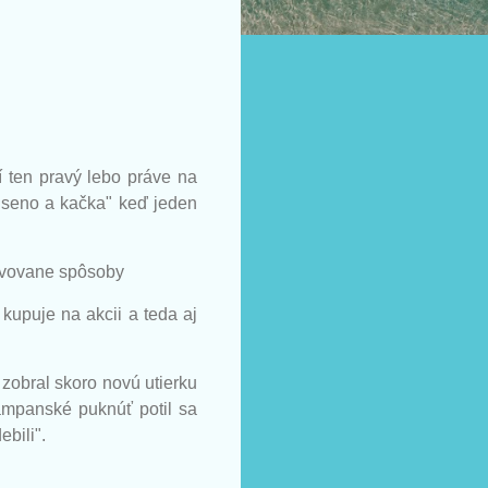
í ten pravý lebo práve na
e seno a kačka" keď jeden
ingvovane spôsoby
kupuje na akcii a teda aj
zobral skoro novú utierku
ampanské puknúť potil sa
ebili".