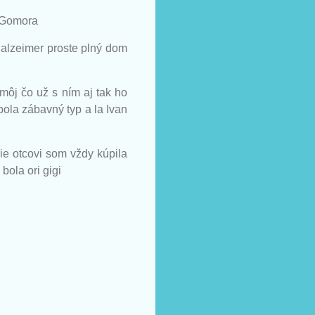
a Gomora
 alzeimer proste plný dom
 môj čo už s ním aj tak ho
ola zábavný typ a la Ivan
ie otcovi som vždy kúpila
ola ori gigi