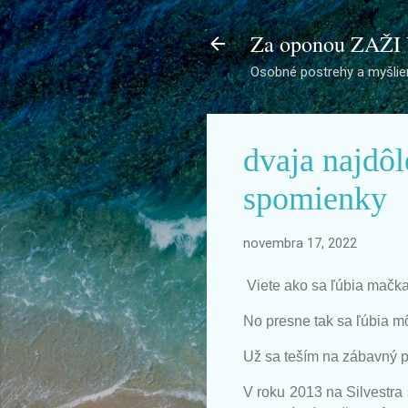
Za oponou ZAŽI
Osobné postrehy a myšlien
dvaja najdôl
spomienky
novembra 17, 2022
Viete ako sa ľúbia mačka
No presne tak sa ľúbia m
Už sa teším na zábavný pr
V roku 2013 na Silvestra 