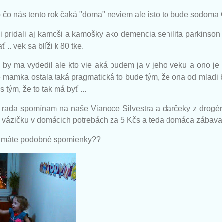
 čo nás tento rok čaká "doma" neviem ale isto to bude sodom
i pridali aj kamoši a kamošky ako demencia senilita parkinson
 .. vek sa blíži k 80 tke.
i by ma vydedil ale kto vie aká budem ja v jeho veku a ono je
 mamka ostala taká pragmatická to bude tým, že ona od mladi b
s tým, že to tak má byť ...
 rada spomínam na naše Vianoce Silvestra a darčeky z drogér
 vázičku v domácich potrebách za 5 Kčs a teda domáca zábava b
ež máte podobné spomienky??