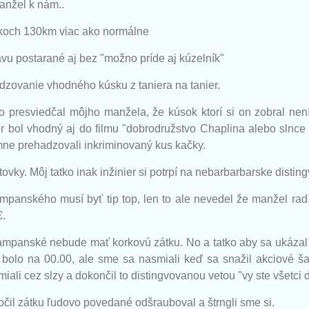
manžel k nám..
akoch 130km viac ako normálne
vu postarané aj bez "možno príde aj kúzelník"
dzovanie vhodného kúsku z taniera na tanier.
o presviedčal môjho manžela, že kúsok ktorí si on zobral nen
r bol vhodný aj do filmu "dobrodružstvo Chaplina alebo slnc
ne prehadzovali inkriminovaný kus kačky.
tovky. Môj tatko inak inžinier si potrpí na nebarbarbarske dist
mpanského musí byť tip top, len to ale nevedel že manžel rad 
€.
mpanské nebude mať korkovú zátku. No a tatko aby sa ukázal 
 bolo na 00.00, ale sme sa nasmiali keď sa snažil akciové š
ali cez slzy a dokončil to distingvovanou vetou "vy ste všetci d
točil zátku ľudovo povedané odšrauboval a štrngli sme si.