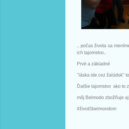
.. počas života sa mením
ich tajomstvo..
Prvé a základné
"láska ide cez žalúdok" 
Ďalšie tajomstvo ako to 
môj Belmodo zbožňuje aj 
#životSbelmondom