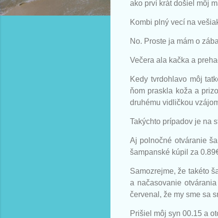
ako prví krát došiel môj 
Kombi plný vecí na veši
No. Proste ja mám o zába
Večera ala kačka a preha
Kedy tvrdohlavo môj tatk
ňom praskla koža a prizo
druhému vidličkou vzájom
Takýchto prípadov je na s
Aj polnočné otváranie ša
šampanské kúpil za 0.89
Samozrejme, že takéto ša
a načasovanie otvárania
červenal, že my sme sa smi
Prišiel môj syn 00.15 a o