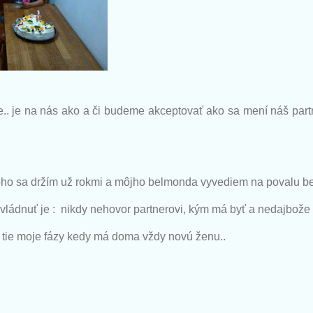
e.. je na nás ako a či budeme akceptovať ako sa mení náš par
toho sa držím už rokmi a môjho belmonda vyvediem na povalu b
zvládnuť je :
nikdy nehovor partnerovi, kým má byť a nedajbože 
tie moje fázy kedy má doma vždy novú ženu..