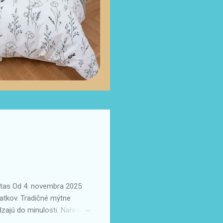
ertas Od 4. novembra 2025
atkov. Tradičné mýtne
dzajú do minulosti. Nahradí
avovania. Prvé práce