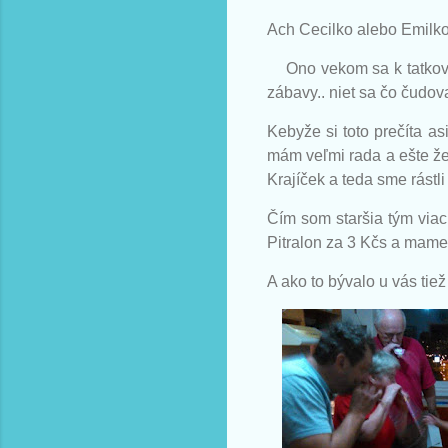
Ach Cecilko alebo Emilko
Ono vekom sa k tatkov
zábavy.. niet sa čo čudovať
Kebyže si toto prečíta as
mám veľmi rada a ešte že
Krajíček a teda sme rástli 
Čím som staršia tým viac
Pitralon za 3 Kčs a mame
A ako to bývalo u vás ti