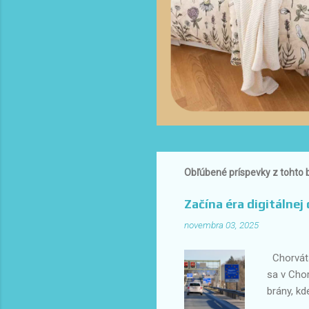
Obľúbené príspevky z tohto 
Začína éra digitálnej
novembra 03, 2025
Chorvátsk
sa v Cho
brány, kd
ich plne 