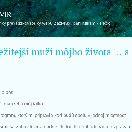
Preskočiť na hlavný obsah
 VIR
ky prevádzkovateľky webu Zaživir.sk, pani Miriam Kelečić
ežitejší muži môjho života ... a
 a pes
ôj manžel a môj tatko
ogram, ktorý mi pripravia keď budú spolu v jednej miestnosti
sme sa zabavili teda riadne. Jednu top príhodu rada rozprávam