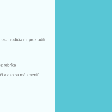
tner..
rodičia mi prezradili
ez rebríka
či a ako sa má zmeniť...