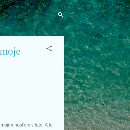
 moje
 mojim hosťom v lete. A to