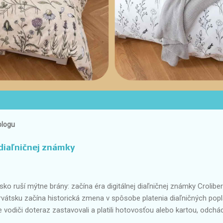
blogu
 diaľničnej známky
o ruší mýtne brány: začína éra digitálnej diaľničnej známky Crolib
rvátsku začína historická zmena v spôsobe platenia diaľničných popl
e vodiči doteraz zastavovali a platili hotovosťou alebo kartou, odchá
digitálny systém Crolibertas , ktorý umožní plynulý priechod bez zast